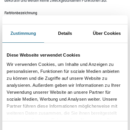
Farbtonbezeichnung
Zustimmung
Details
Über Cookies
Länge in centimeter
Diese Webseite verwendet Cookies
Breite in centimeter
Wir verwenden Cookies, um Inhalte und Anzeigen zu
personalisieren, Funktionen für soziale Medien anbieten
zu können und die Zugriffe auf unsere Website zu
Gebinde
analysieren. Außerdem geben wir Informationen zu Ihrer
Verwendung unserer Website an unsere Partner für
soziale Medien, Werbung und Analysen weiter. Unsere
Partner führen diese Informationen möglicherweise mit
weiteren Daten zusammen, die Sie ihnen bereitgestellt
Umrechnungsfaktoren
haben oder die sie im Rahmen Ihrer Nutzung der Dienste
gesammelt haben.
Einwilligungsauswahl