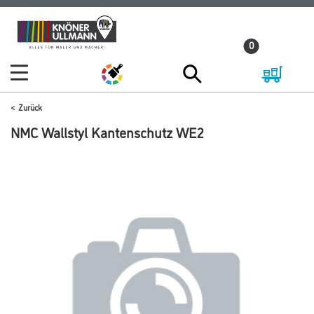
Zum
Zum
Inhalt
Navigationsmenü
0
springen
springen
Zurück
NMC Wallstyl Kantenschutz WE2