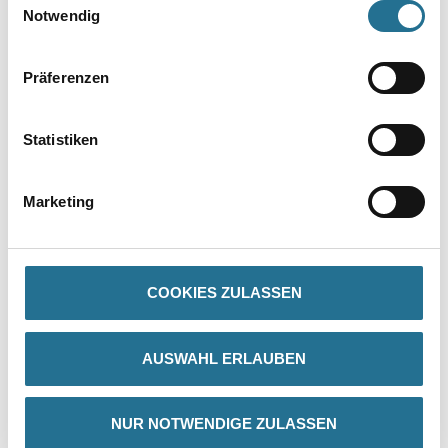
Notwendig
Präferenzen
Statistiken
PRODUKTEIGENSCHAFTEN
Marketing
Produkteigenschaft
Die Herstellungstechnik gewährleistet eine feste und glatte
Oberfläche mit genauen Profilkanten sowie exakter Wiedergabe
des
COOKIES ZULASSEN
Motivs. Gefräste Klebefläche für eine optimale Anhaftung des
Klebers.
AUSWAHL ERLAUBEN
NUR NOTWENDIGE ZULASSEN
ZUSATZINFOS