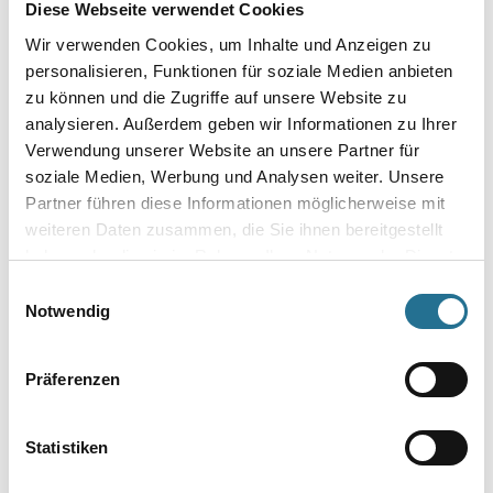
Diese Webseite verwendet Cookies
Wir verwenden Cookies, um Inhalte und Anzeigen zu
VIELLEICHT GEFÄLLT IHNEN AUCH...
personalisieren, Funktionen für soziale Medien anbieten
zu können und die Zugriffe auf unsere Website zu
analysieren. Außerdem geben wir Informationen zu Ihrer
Verwendung unserer Website an unsere Partner für
soziale Medien, Werbung und Analysen weiter. Unsere
Partner führen diese Informationen möglicherweise mit
weiteren Daten zusammen, die Sie ihnen bereitgestellt
haben oder die sie im Rahmen Ihrer Nutzung der Dienste
gesammelt haben.
Einwilligungsauswahl
Orac Decofix Pro FDP 500
Orac Decofix Ultra FX 400
Notwendig
310ml Kleben an Wand
270 ml für Stoßstellen
und Decke innen
3009-000374
3009-000875
Präferenzen
Bitte einloggen, um Preise zu
Bitte einloggen, um Preise zu
sehen
sehen
Statistiken