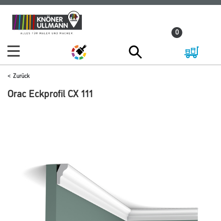
Zum
Zum
Inhalt
Navigationsmenü
0
springen
springen
Zurück
Orac Eckprofil CX 111