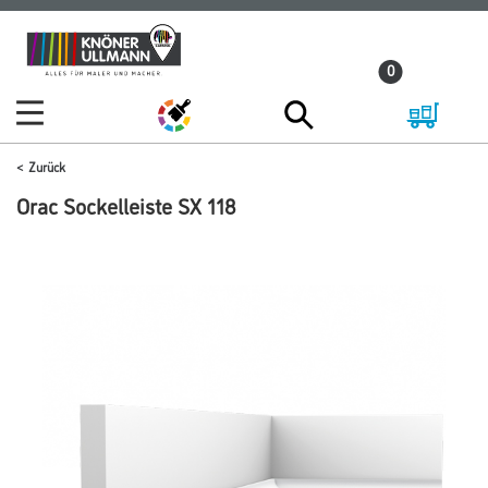
Zum
Zum
Inhalt
Navigationsmenü
0
springen
springen
Zurück
Orac Sockelleiste SX 118