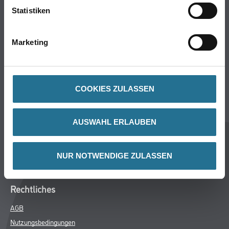
Statistiken
Bodenbeläge
Wand- & Deckenbeläge
Werkzeug & Maschinen
Marketing
Verbrauchsmaterialien
CMS Gruppe Company
COOKIES ZULASSEN
Unternehmen
Aktuelles
AUSWAHL ERLAUBEN
Services
Karriere
NUR NOTWENDIGE ZULASSEN
FAQ
Rechtliches
AGB
Nutzungsbedingungen