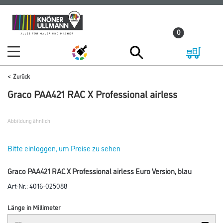
Zum
Zum
Inhalt
Navigationsmenü
0
springen
springen
Zurück
Graco PAA421 RAC X Professional airless
Abbildung ähnlich
Bitte einloggen, um Preise zu sehen
Graco PAA421 RAC X Professional airless Euro Version, blau
Art-Nr.:
4016-025088
Länge in Millimeter