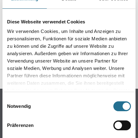
PRODUKTEIGENSCHAFTEN
Diese Webseite verwendet Cookies
Wir verwenden Cookies, um Inhalte und Anzeigen zu
personalisieren, Funktionen für soziale Medien anbieten
ZUSATZINFOS
zu können und die Zugriffe auf unsere Website zu
analysieren. Außerdem geben wir Informationen zu Ihrer
GEFAHRENHINWEISE
Verwendung unserer Website an unsere Partner für
soziale Medien, Werbung und Analysen weiter. Unsere
SPEZIFIKATIONEN
Partner führen diese Informationen möglicherweise mit
weiteren Daten zusammen, die Sie ihnen bereitgestellt
haben oder die sie im Rahmen Ihrer Nutzung der Dienste
Online-Shop
gesammelt haben.
Einwilligungsauswahl
Notwendig
Farbe
WDV-Systeme
Präferenzen
Trockenbau
Putze- und Spachtelmassen