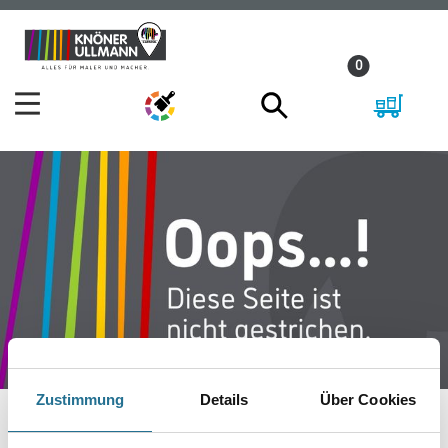
Zum
Zum
Inhalt
Navigationsmenü
0
springen
springen
Zustimmung
Details
Über Cookies