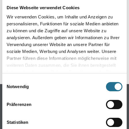
EIN KLEINER ZWISCHENFALL
Diese Webseite verwendet Cookies
IST AUFGETRETEN
Wir verwenden Cookies, um Inhalte und Anzeigen zu
personalisieren, Funktionen für soziale Medien anbieten
zu können und die Zugriffe auf unsere Website zu
Keine Sorge, wir pinseln schon an der Lösung und
werden das Problem so schnell wie möglich beheben.
analysieren. Außerdem geben wir Informationen zu Ihrer
Erkunden Sie in der Zwischenzeit unseren Online-Shop
Verwendung unserer Website an unsere Partner für
und lassen Sie sich inspirieren.
soziale Medien, Werbung und Analysen weiter. Unsere
Partner führen diese Informationen möglicherweise mit
ZURÜCK ZUM ONLINE-SHOP
weiteren Daten zusammen, die Sie ihnen bereitgestellt
haben oder die sie im Rahmen Ihrer Nutzung der Dienste
gesammelt haben.
Einwilligungsauswahl
Notwendig
Online-Shop
Farbe
Präferenzen
WDV-Systeme
Trockenbau
Statistiken
Putze- und Spachtelmassen