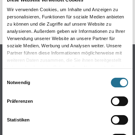
Wir verwenden Cookies, um Inhalte und Anzeigen zu
GEFAHRENHINWEISE
personalisieren, Funktionen für soziale Medien anbieten
zu können und die Zugriffe auf unsere Website zu
SPEZIFIKATIONEN
analysieren. Außerdem geben wir Informationen zu Ihrer
Verwendung unserer Website an unsere Partner für
soziale Medien, Werbung und Analysen weiter. Unsere
Partner führen diese Informationen möglicherweise mit
Online-Shop
weiteren Daten zusammen, die Sie ihnen bereitgestellt
Farbe
haben oder die sie im Rahmen Ihrer Nutzung der Dienste
WDV-Systeme
gesammelt haben.
Einwilligungsauswahl
Trockenbau
Notwendig
Putze- und Spachtelmassen
Bodenbeläge
Präferenzen
Wand- & Deckenbeläge
Werkzeug & Maschinen
Statistiken
Verbrauchsmaterialien