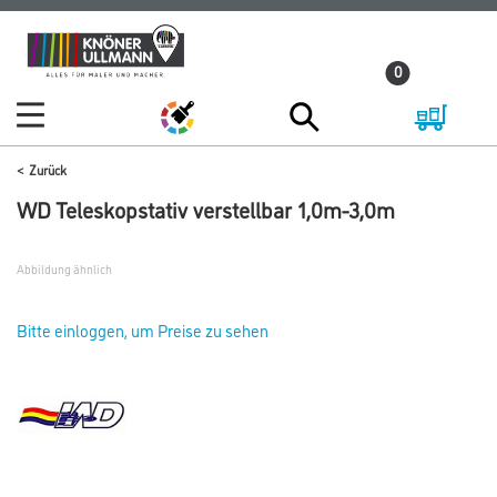
Zum
Zum
Inhalt
Navigationsmenü
0
springen
springen
Zurück
WD Teleskopstativ verstellbar 1,0m-3,0m
Abbildung ähnlich
Bitte einloggen, um Preise zu sehen