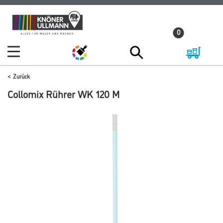
Zum
Zum
Inhalt
Navigationsmenü
0
springen
springen
Zurück
Collomix Rührer WK 120 M