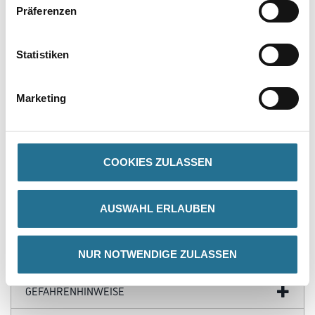
Präferenzen
Statistiken
PRODUKTEIGENSCHAFTEN
Marketing
Produkteigenschaft
- Geeignet für: Mörtel aller Art, Estrich, Putzmörtel, Fliesenkleber,
Kunstharzmörtel, Fugenmörtel
COOKIES ZULASSEN
- Für Mischgut 15 - 25kg
- M14 Gewindeanschluss
AUSWAHL ERLAUBEN
NUR NOTWENDIGE ZULASSEN
ZUSATZINFOS
GEFAHRENHINWEISE