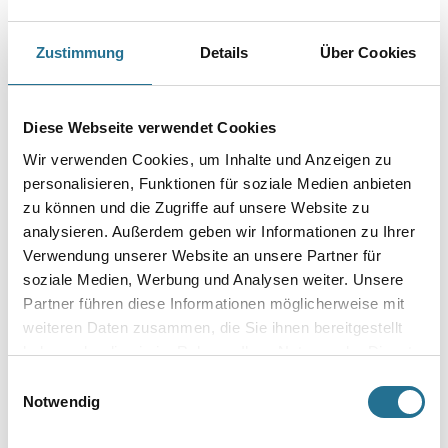
Materialführung aus. Zwei breite Mischwendel sorgen
neben dem leichten Führen im Material für eine geringere
Beanspruchung der Antriebsmaschine.
Zustimmung
Details
Über Cookies
Farbtonbezeichnung
Diese Webseite verwendet Cookies
Länge in Millimeter
Wir verwenden Cookies, um Inhalte und Anzeigen zu
personalisieren, Funktionen für soziale Medien anbieten
zu können und die Zugriffe auf unsere Website zu
analysieren. Außerdem geben wir Informationen zu Ihrer
Durchmesser in millimeter
Verwendung unserer Website an unsere Partner für
soziale Medien, Werbung und Analysen weiter. Unsere
Partner führen diese Informationen möglicherweise mit
weiteren Daten zusammen, die Sie ihnen bereitgestellt
Umrechnungsfaktoren
haben oder die sie im Rahmen Ihrer Nutzung der Dienste
gesammelt haben.
Einwilligungsauswahl
Notwendig