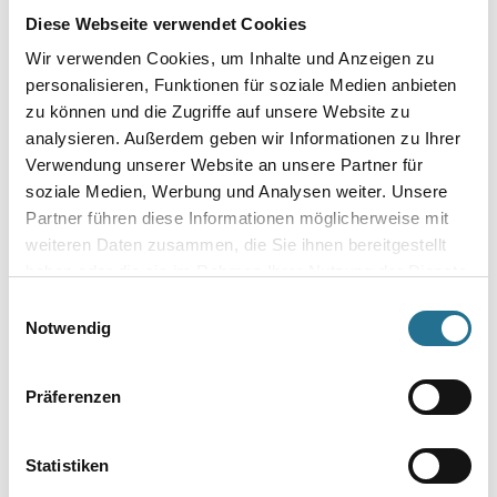
Diese Webseite verwendet Cookies
Wir verwenden Cookies, um Inhalte und Anzeigen zu
personalisieren, Funktionen für soziale Medien anbieten
Umrechnungsfaktoren
zu können und die Zugriffe auf unsere Website zu
analysieren. Außerdem geben wir Informationen zu Ihrer
Verwendung unserer Website an unsere Partner für
soziale Medien, Werbung und Analysen weiter. Unsere
Partner führen diese Informationen möglicherweise mit
weiteren Daten zusammen, die Sie ihnen bereitgestellt
haben oder die sie im Rahmen Ihrer Nutzung der Dienste
gesammelt haben.
Einwilligungsauswahl
Notwendig
PRODUKTEIGENSCHAFTEN
ZUSATZINFOS
Präferenzen
GEFAHRENHINWEISE
Statistiken