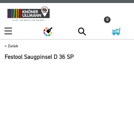
Zum
Zum
Inhalt
Navigationsmenü
0
springen
springen
Zurück
Festool Saugpinsel D 36 SP