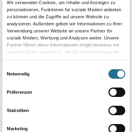
Wir verwenden Cookies, um Inhalte und Anzeigen zu
Umrechnungsfaktoren
personalisieren, Funktionen für soziale Medien anbieten
zu können und die Zugriffe auf unsere Website zu
analysieren. Außerdem geben wir Informationen zu Ihrer
Verwendung unserer Website an unsere Partner für
soziale Medien, Werbung und Analysen weiter. Unsere
Partner führen diese Informationen möglicherweise mit
weiteren Daten zusammen, die Sie ihnen bereitgestellt
haben oder die sie im Rahmen Ihrer Nutzung der Dienste
gesammelt haben.
Einwilligungsauswahl
Notwendig
PRODUKTEIGENSCHAFTEN
Präferenzen
ZUSATZINFOS
Statistiken
GEFAHRENHINWEISE
Marketing