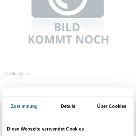
Abbildung ähnlich
Bitte einloggen, um Preise zu sehen
Zustimmung
Details
Über Cookies
Flex 393282 Klemmscheibe WSE500
Diese Webseite verwendet Cookies
Art-Nr.:
4021-001741