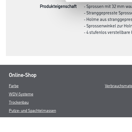
Produkteigenschaft
- Sprossen mit 32 mm waa
- Stranggepresste Spross
- Holme aus stranggepress
- Sprossenwinkel zur Hol
- 4 stufenlos verstellbare
Online-Shop
Farbe
Verbrauchsmate
WDV-Systeme
Trockenbau
Putze- und Spachtelmassen
Bodenbeläge
Wand- & Deckenbeläge