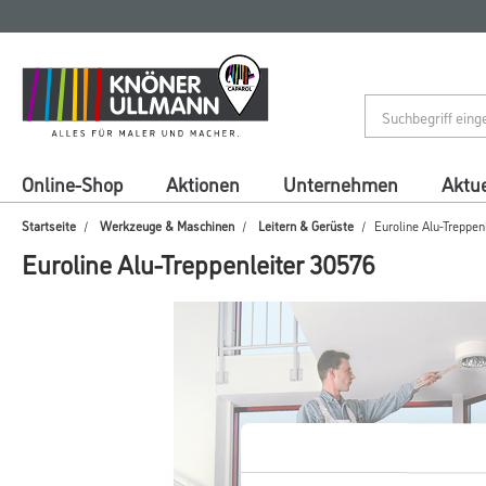
Zum
Zum
Inhalt
Navigationsmenü
springen
springen
Online-Shop
Aktionen
Unternehmen
Aktue
Startseite
Werkzeuge & Maschinen
Leitern & Gerüste
Euroline Alu-Treppen
Euroline Alu-Treppenleiter 30576