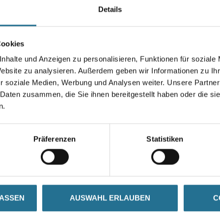
Details
Höhe in millimeter
Cookies
nhalte und Anzeigen zu personalisieren, Funktionen für soziale
Website zu analysieren. Außerdem geben wir Informationen zu I
Umrechnungsfaktoren
r soziale Medien, Werbung und Analysen weiter. Unsere Partner
 Daten zusammen, die Sie ihnen bereitgestellt haben oder die s
n.
Präferenzen
Statistiken
ZUSATZINFOS
GEFAHRENHINWEISE
LASSEN
AUSWAHL ERLAUBEN
C