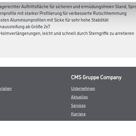
gerechter Auftrittsfläche für sicheren und ermüdungsfreien Stand, S
enprofile mit starker Profilierung für verbesserte Rutschhemmung
ten Aluminiumprofilen mit Sicke für sehr hohe Stabilität
maussteifung ab Größe 2x7
 Holmverlängerungen, leicht und schnell durch Sterngriffe zu arretieren
CMS Gruppe Company
rialien
Unternehmen
Aktuelles
Services
Karriere
FAQ