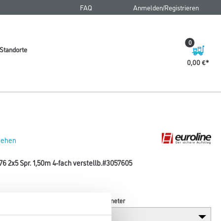
FAQ
Anmelden/Registrieren
0
Standorte
0,00 €
 sehen
76 2x5 Spr. 1,50m 4-fach verstellb.#3057605
Breite in millimeter