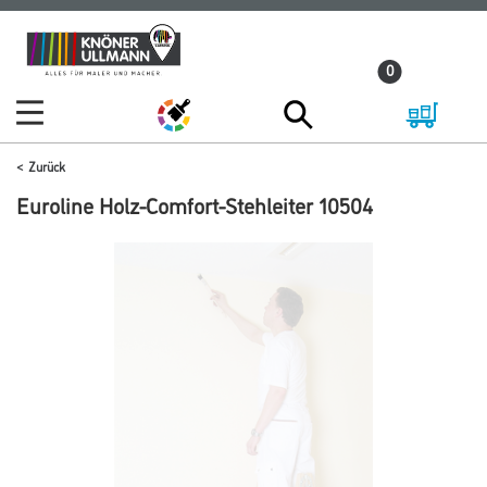
Zum
Zum
Inhalt
Navigationsmenü
0
springen
springen
Zurück
Euroline Holz-Comfort-Stehleiter 10504