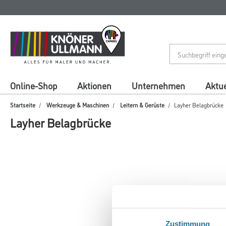
Zum
Zum
Inhalt
Navigationsmenü
springen
springen
Online-Shop
Aktionen
Unternehmen
Aktue
Startseite
Werkzeuge & Maschinen
Leitern & Gerüste
Layher Belagbrücke
Layher Belagbrücke
Zustimmung