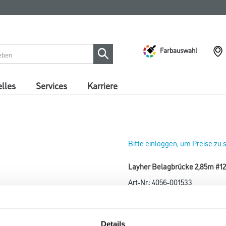
Farbauswahl
lles
Services
Karriere
Bitte einloggen, um Preise zu
Layher Belagbrücke 2,85m #12
Art-Nr.:
4056-001533
Aluminium-Rahmen mit Belag 
Länge in Millimeter
Details