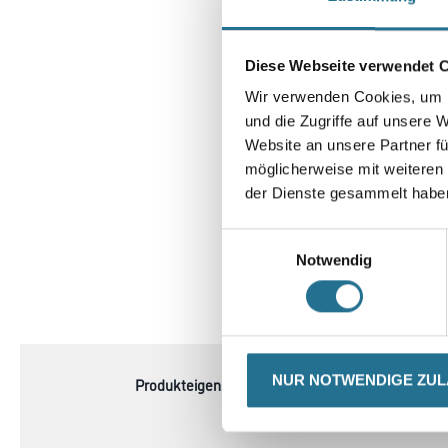
Diese Webseite verwendet 
Wir verwenden Cookies, um I
und die Zugriffe auf unsere 
Website an unsere Partner fü
möglicherweise mit weiteren
der Dienste gesammelt habe
Einwilligungsauswahl
Notwendig
CURRENT
PRODUKTEIGENSCHAFTEN
TAB:
NUR NOTWENDIGE ZU
Produkteigenschaft
- Material: Aluminium