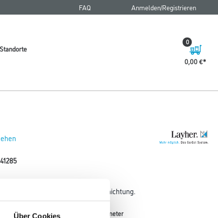
FAQ
Anmelden/Registrieren
0
Standorte
0,00 €
 sehen
41285
aus Sperrholz mit Phenolharzbeschichtung.
Breite in millimeter
Über Cookies