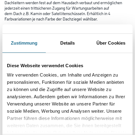
Dachleitern werden fest auf dem Hausdach verbaut und ermöglichen
jederzeit einen trittsicheren Zugang für Wartungsarbeiten auf
dem Dach z.B. Kamin oder Satellitenschüsseln. Erhältlich in 4
Farbvariationen je nach Farbe der Dachziegel wählbar.
Farbtonbezeichnung
Zustimmung
Details
Über Cookies
Länge in Millimeter
Diese Webseite verwendet Cookies
Wir verwenden Cookies, um Inhalte und Anzeigen zu
Breite in millimeter
personalisieren, Funktionen für soziale Medien anbieten
zu können und die Zugriffe auf unsere Website zu
analysieren. Außerdem geben wir Informationen zu Ihrer
Höhe in millimeter
Verwendung unserer Website an unsere Partner für
soziale Medien, Werbung und Analysen weiter. Unsere
Partner führen diese Informationen möglicherweise mit
Anzahl Sprossen
weiteren Daten zusammen, die Sie ihnen bereitgestellt
haben oder die sie im Rahmen Ihrer Nutzung der Dienste