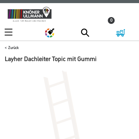
Zum
Zum
Inhalt
Navigationsmenü
0
springen
springen
Zurück
Layher Dachleiter Topic mit Gummi