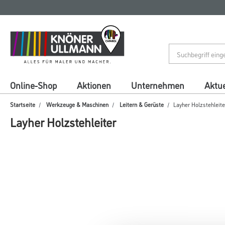
Zum
Zum
Inhalt
Navigationsmenü
springen
springen
Online-Shop
Aktionen
Unternehmen
Aktue
Startseite
Werkzeuge & Maschinen
Leitern & Gerüste
Layher Holzstehleite
Layher Holzstehleiter