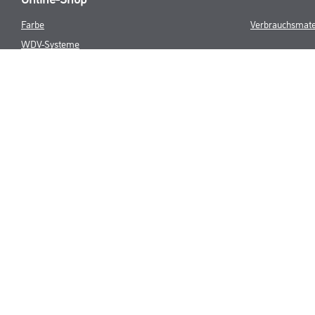
Farbe
Verbrauchsmate
WDV-Systeme
Trockenbau
Putze- und Spachtelmassen
Bodenbeläge
Wand- & Deckenbeläge
Werkzeug & Maschinen
* NUR FÜR 