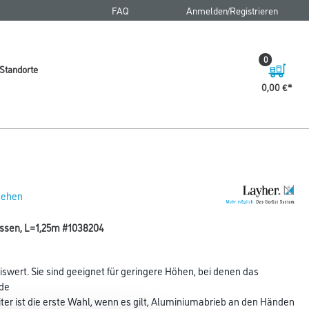
FAQ
Anmelden/Registrieren
0
Standorte
0,00 €
 sehen
ossen, L=1,25m #1038204
iswert. Sie sind geeignet für geringere Höhen, bei denen das
nde
iter ist die erste Wahl, wenn es gilt, Aluminiumabrieb an den Händen