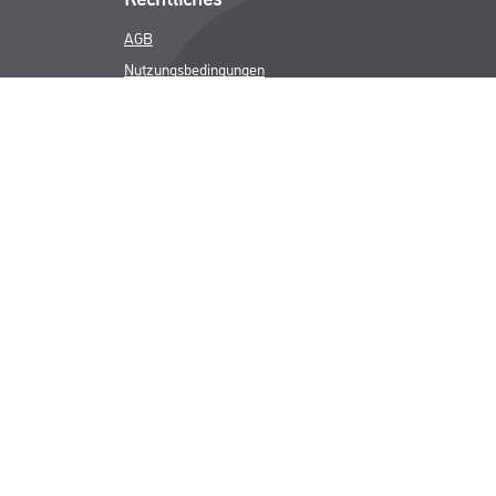
AGB
Nutzungsbedingungen
Logistik- und Servicepreisliste
Impressum
Datenschutz
Integrität
Kontakt
Follow Us
ICHER MWST.