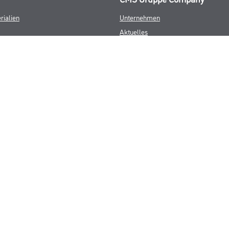
rialien
Unternehmen
Aktuelles
Services
Karriere
FAQ
© Copyright CMS Dienstleistungs-Gesellschaft
GEWERBLICHE KUNDEN. ALLE ANGEGEBENEN PREISE SIND ZZGL. GESETZL
**Punktestand wird innerhalb mehrerer Wochen aktualisiert.