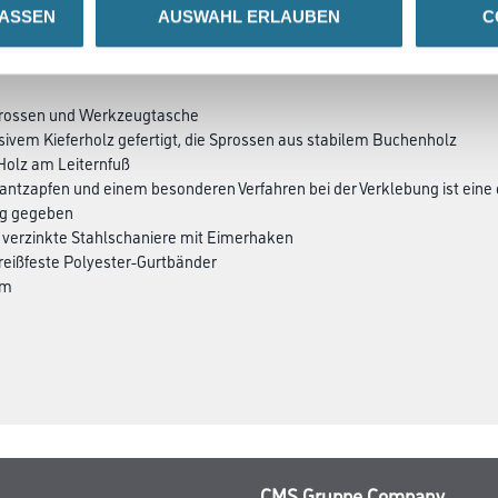
LASSEN
AUSWAHL ERLAUBEN
C
ZUSATZINFOS
GEFAHRENHINWEISE
 Sprossen und Werkzeugtasche
sivem Kieferholz gefertigt, die Sprossen aus stabilem Buchenholz
Holz am Leiternfuß
rkantzapfen und einem besonderen Verfahren bei der Verklebung ist eine
g gegeben
d verzinkte Stahlschaniere mit Eimerhaken
 reißfeste Polyester-Gurtbänder
mm
CMS Gruppe Company