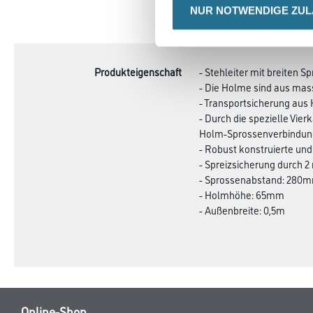
NUR NOTWENDIGE ZU
CURRENT
PRODUKTEIGENSCHAFTEN
TAB:
Produkteigenschaft
- Stehleiter mit breiten
- Die Holme sind aus mas
- Transportsicherung aus 
- Durch die spezielle Vie
Holm-Sprossenverbindun
- Robust konstruierte un
- Spreizsicherung durch 2
- Sprossenabstand: 280
- Holmhöhe: 65mm
- Außenbreite: 0,5m
Online-Shop