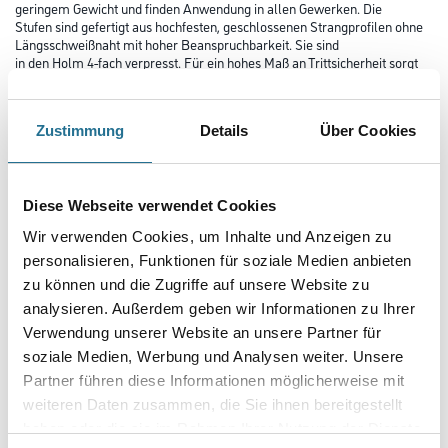
geringem Gewicht und finden Anwendung in allen Gewerken. Die
Stufen sind gefertigt aus hochfesten, geschlossenen Strangprofilen ohne
Längsschweißnaht mit hoher Beanspruchbarkeit. Sie sind
in den Holm 4-fach verpresst. Für ein hohes Maß an Trittsicherheit sorgt
die strak geriffelte Trittfläche der Stufen.
Zusätzliche Aussteifer am Holmende sorgen für ein Übertreffen der
Werte der DIN EN 131.
Zustimmung
Details
Über Cookies
Länge in Millimeter
Diese Webseite verwendet Cookies
Breite in millimeter
Wir verwenden Cookies, um Inhalte und Anzeigen zu
personalisieren, Funktionen für soziale Medien anbieten
zu können und die Zugriffe auf unsere Website zu
analysieren. Außerdem geben wir Informationen zu Ihrer
Höhe in millimeter
Verwendung unserer Website an unsere Partner für
soziale Medien, Werbung und Analysen weiter. Unsere
Partner führen diese Informationen möglicherweise mit
Anzahl Sprossen
weiteren Daten zusammen, die Sie ihnen bereitgestellt
haben oder die sie im Rahmen Ihrer Nutzung der Dienste