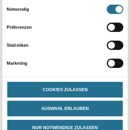
gesammelt haben.
Einwilligungsauswahl
Notwendig
Umrechnungsfaktoren
Präferenzen
Statistiken
Marketing
PRODUKTEIGENSCHAFTEN
COOKIES ZULASSEN
Produkteigenschaft
- Stehleiter mit bequemen breiten Stufen
AUSWAHL ERLAUBEN
- Die beiden oberen Stufen bilden eine Plattform
- Combigrip Leiternfüße mit spezieller Auflagefläche sorgen für
rutschsicheren Stand
- Material: Aluminium
NUR NOTWENDIGE ZULASSEN
- Sprossenabstand: 250mm