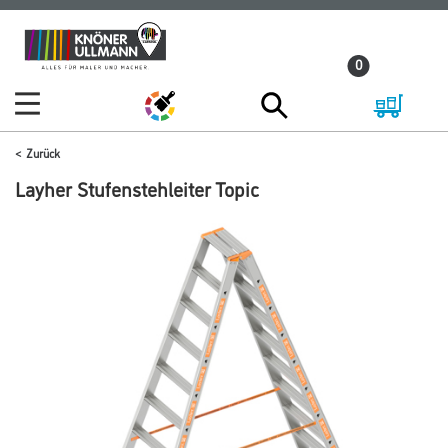
Zum
Zum
Inhalt
Navigationsmenü
0
springen
springen
Zurück
Layher Stufenstehleiter Topic