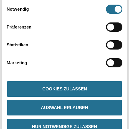
gesammelt haben.
Einwilligungsauswahl
Notwendig
Umrechnungsfaktoren
Präferenzen
Statistiken
Marketing
PRODUKTEIGENSCHAFTEN
COOKIES ZULASSEN
Produkteigenschaft
- Professionelle Leiter mit Niveauausgleich für den Gebrauch auf
AUSWAHL ERLAUBEN
Treppen und unebenem Gelände
- Die fest an die Leiter montierten Holmverlängerungen sind
mittels Drehknöpfen, die innen am Leiternholm angebracht sind,
schnell arretiert und leicht zu bedienen
NUR NOTWENDIGE ZULASSEN
- Die Holverlängerungen haben auf einer Seite einen