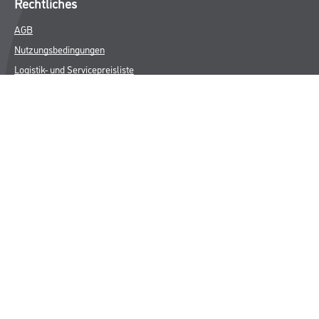
Rechtliches
AGB
Nutzungsbedingungen
Logistik- und Servicepreisliste
Impressum
Datenschutz
Integrität
Kontakt
Follow Us
© Copyright CMS Dienstleistungs-Gesellschaft
* NUR FÜR GEWERBLICHE KUNDEN. ALLE ANGEGEBENEN PREISE
SIND ZZGL. GESETZLICHER MWST.
**Punktestand wird innerhalb mehrerer Wochen aktualisiert.