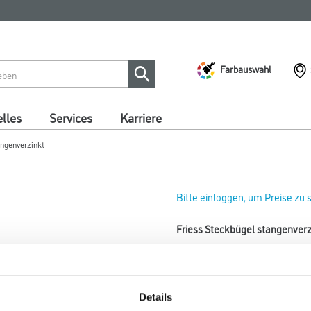
Farbauswahl
lles
Services
Karriere
angenverzinkt
Bitte einloggen, um Preise zu
Friess Steckbügel stangenverz
Art-Nr.:
4040-002379
Breite in millimeter
Details