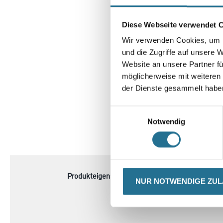
Diese Webseite verwendet 
Wir verwenden Cookies, um I
und die Zugriffe auf unsere 
Website an unsere Partner fü
möglicherweise mit weiteren
der Dienste gesammelt habe
Einwilligungsauswahl
Notwendig
CURRENT
PRODUKTEIGENSCHAFTEN
TAB:
Produkteigenschaft
- Rundstahl, stangenverz
NUR NOTWENDIGE ZU
- Für alle Walzen mit St
- Kunststoffgriff klein