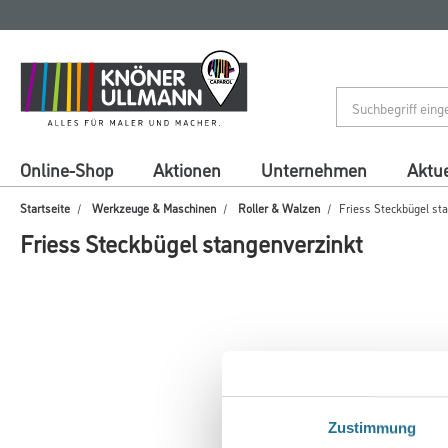
Zum
Zum
Inhalt
Navigationsmenü
springen
springen
Online-Shop
Aktionen
Unternehmen
Aktue
Startseite
Werkzeuge & Maschinen
Roller & Walzen
Friess Steckbügel st
Friess Steckbügel stangenverzinkt
Zustimmung