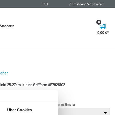
FAQ
Anmelden/Registrieren
0
Standorte
0,00 €
 sehen
inkt 25-27cm, kleine Griffform #F7826102
Durchmesser in millimeter
Über Cookies