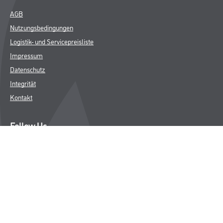
AGB
Nutzungsbedingungen
Logistik- und Servicepreisliste
Impressum
Datenschutz
Integrität
Kontakt
Follow Us
© Copyright CMS Dienstleistungs-Gesellschaft
* NUR FÜR GEWERBLICHE KUNDEN. ALLE ANGEGEBENEN PREISE
SIND ZZGL. GESETZLICHER MWST.
**Punktestand wird innerhalb mehrerer Wochen aktualisiert.