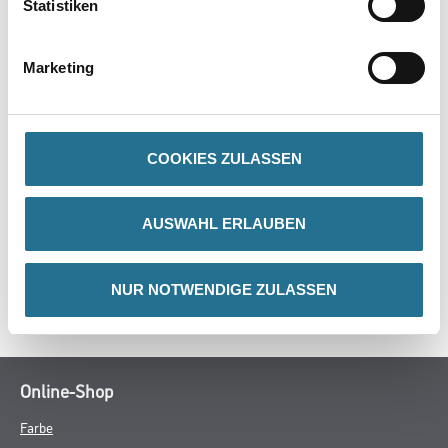
Statistiken
Produkteigenschaft
- Rundstahl, stangenverzinkt
Marketing
- Für alle Walzen mit Steckverschluss passend
- Kunststoffgriff groß
COOKIES ZULASSEN
ZUSATZINFOS
AUSWAHL ERLAUBEN
GEFAHRENHINWEISE
NUR NOTWENDIGE ZULASSEN
SPEZIFIKATIONEN
Online-Shop
Farbe