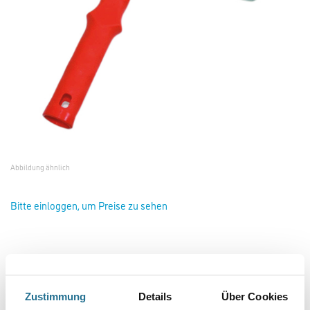
Abbildung ähnlich
Bitte einloggen, um Preise zu sehen
Friess Steckbügel stangenverzinkt 25-27cm, große Griffform
#F7826122
Art-Nr.:
4040-002380
Zustimmung
Details
Über Cookies