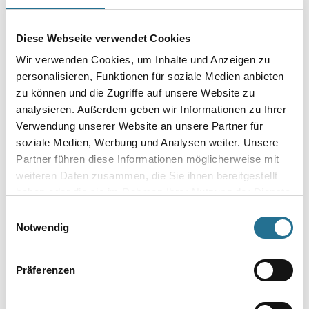
Breite in millimeter
Diese Webseite verwendet Cookies
Wir verwenden Cookies, um Inhalte und Anzeigen zu
Durchmesser in millimeter
personalisieren, Funktionen für soziale Medien anbieten
zu können und die Zugriffe auf unsere Website zu
analysieren. Außerdem geben wir Informationen zu Ihrer
Verwendung unserer Website an unsere Partner für
Umrechnungsfaktoren
soziale Medien, Werbung und Analysen weiter. Unsere
Partner führen diese Informationen möglicherweise mit
weiteren Daten zusammen, die Sie ihnen bereitgestellt
haben oder die sie im Rahmen Ihrer Nutzung der Dienste
gesammelt haben.
Einwilligungsauswahl
Notwendig
Präferenzen
PRODUKTEIGENSCHAFTEN