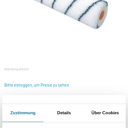
Abbildung ähnlich
Bitte einloggen, um Preise zu sehen
Friess Texron Maler-Farbwalze 50cm / 13mm #F3150270
Zustimmung
Details
Über Cookies
Art-Nr.:
4040-002350
Speziell geeignet für Fußbodenanstriche.