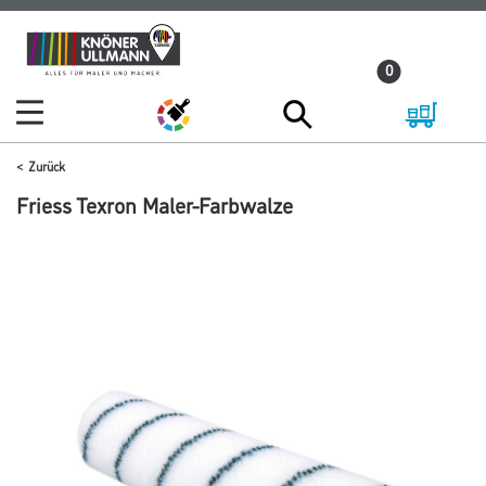
Zum
Zum
Inhalt
Navigationsmenü
0
springen
springen
Zurück
Friess Texron Maler-Farbwalze