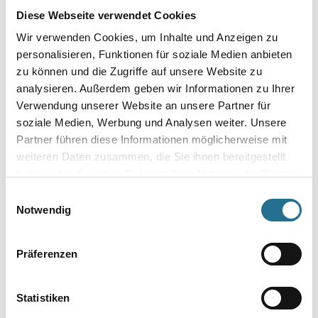
Diese Webseite verwendet Cookies
Breite in millimeter
Wir verwenden Cookies, um Inhalte und Anzeigen zu
personalisieren, Funktionen für soziale Medien anbieten
zu können und die Zugriffe auf unsere Website zu
analysieren. Außerdem geben wir Informationen zu Ihrer
Umrechnungsfaktoren
Verwendung unserer Website an unsere Partner für
soziale Medien, Werbung und Analysen weiter. Unsere
Partner führen diese Informationen möglicherweise mit
weiteren Daten zusammen, die Sie ihnen bereitgestellt
haben oder die sie im Rahmen Ihrer Nutzung der Dienste
gesammelt haben.
Einwilligungsauswahl
Notwendig
Präferenzen
PRODUKTEIGENSCHAFTEN
Produkteigenschaft
Statistiken
- 100% Polyamidgarn