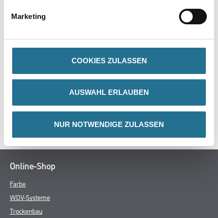
- Lösemittelbeständig
- Ungepolstert
Marketing
- Walzenkern D=46mm
COOKIES ZULASSEN
ZUSATZINFOS
AUSWAHL ERLAUBEN
GEFAHRENHINWEISE
SPEZIFIKATIONEN
NUR NOTWENDIGE ZULASSEN
Online-Shop
Farbe
WDV-Systeme
Trockenbau