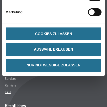
WDV-Systeme
Trockenbau
Marketing
Putze- und Spachtelmassen
Bodenbeläge
Wand- & Deckenbeläge
COOKIES ZULASSEN
Werkzeug & Maschinen
Verbrauchsmaterialien
AUSWAHL ERLAUBEN
CMS Gruppe Company
Unternehmen
NUR NOTWENDIGE ZULASSEN
Aktuelles
Services
Karriere
FAQ
Rechtliches