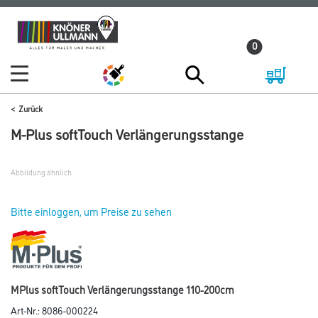
Zum
Zum
Inhalt
Navigationsmenü
0
springen
springen
Zurück
M-Plus softTouch Verlängerungsstange
Abbildung ähnlich
Bitte einloggen, um Preise zu sehen
MPlus softTouch Verlängerungsstange 110-200cm
Art-Nr.:
8086-000224