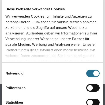
Produkteigenschaft
- Mit Softgriff
Diese Webseite verwendet Cookies
- Dickwandiges, geriffeltes Aluminiumrohr, eloxiert
- Spannverschluss mit Klick-System zur festen Arretierung des
Wir verwenden Cookies, um Inhalte und Anzeigen zu
Farbrollers
personalisieren, Funktionen für soziale Medien anbieten
- Stufenlos verstellbar
zu können und die Zugriffe auf unsere Website zu
analysieren. Außerdem geben wir Informationen zu Ihrer
Verwendung unserer Website an unsere Partner für
soziale Medien, Werbung und Analysen weiter. Unsere
ZUSATZINFOS
Partner führen diese Informationen möglicherweise mit
weiteren Daten zusammen, die Sie ihnen bereitgestellt
GEFAHRENHINWEISE
haben oder die sie im Rahmen Ihrer Nutzung der Dienste
gesammelt haben.
Einwilligungsauswahl
SPEZIFIKATIONEN
Notwendig
Präferenzen
Online-Shop
Farbe
Statistiken