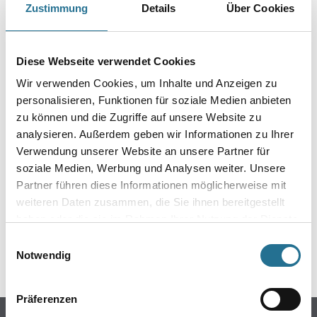
Zustimmung
Details
Über Cookies
PRODUKTEIGENSCHAFTEN
Diese Webseite verwendet Cookies
Produkteigenschaft
Wir verwenden Cookies, um Inhalte und Anzeigen zu
- Kunsstoff
- Lösungsmittelbeständig
personalisieren, Funktionen für soziale Medien anbieten
- VE: 10
zu können und die Zugriffe auf unsere Website zu
analysieren. Außerdem geben wir Informationen zu Ihrer
Verwendung unserer Website an unsere Partner für
soziale Medien, Werbung und Analysen weiter. Unsere
Partner führen diese Informationen möglicherweise mit
ZUSATZINFOS
weiteren Daten zusammen, die Sie ihnen bereitgestellt
haben oder die sie im Rahmen Ihrer Nutzung der Dienste
GEFAHRENHINWEISE
gesammelt haben.
Einwilligungsauswahl
Notwendig
SPEZIFIKATIONEN
Präferenzen