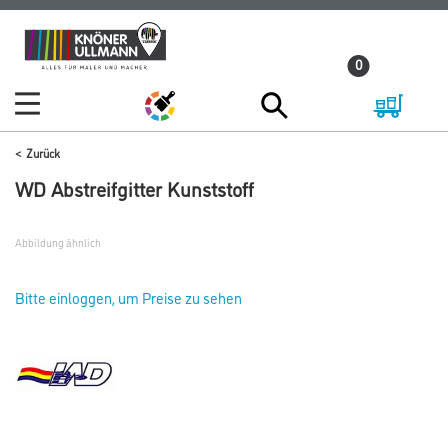
Zum
Zum
Inhalt
Navigationsmenü
0
springen
springen
Zurück
WD Abstreifgitter Kunststoff
Abbildung ähnlich
Bitte einloggen, um Preise zu sehen