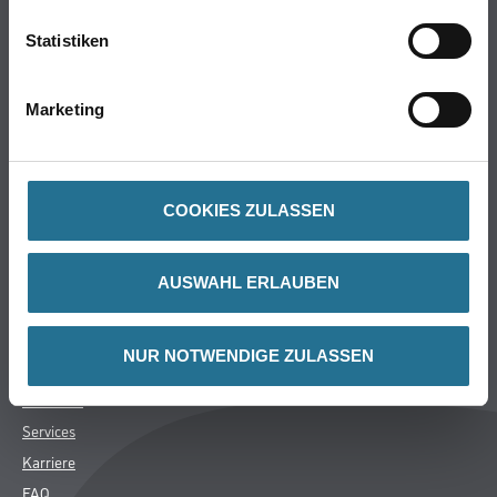
Online-Shop
Statistiken
Farbe
WDV-Systeme
Trockenbau
Marketing
Putze- und Spachtelmassen
Bodenbeläge
Wand- & Deckenbeläge
COOKIES ZULASSEN
Werkzeug & Maschinen
Verbrauchsmaterialien
AUSWAHL ERLAUBEN
CMS Gruppe Company
NUR NOTWENDIGE ZULASSEN
Unternehmen
Aktuelles
Services
Karriere
FAQ