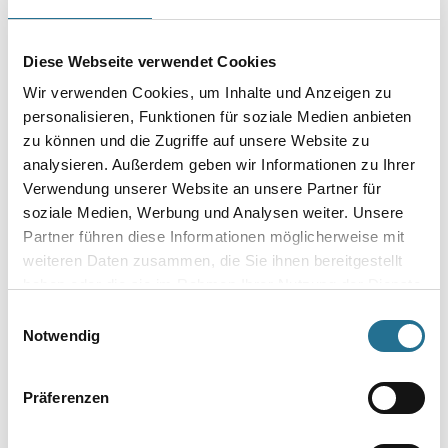
WD Beschneidewalze 10cm mit Bügel und Plättchen
Art-Nr.:
4086-011811
Komplett mit seitlichen Abdeckplättchen und Spezialbügel.
Diese Webseite verwendet Cookies
Wir verwenden Cookies, um Inhalte und Anzeigen zu
Breite in millimeter
personalisieren, Funktionen für soziale Medien anbieten
zu können und die Zugriffe auf unsere Website zu
analysieren. Außerdem geben wir Informationen zu Ihrer
Verwendung unserer Website an unsere Partner für
soziale Medien, Werbung und Analysen weiter. Unsere
Umrechnungsfaktoren
Partner führen diese Informationen möglicherweise mit
weiteren Daten zusammen, die Sie ihnen bereitgestellt
haben oder die sie im Rahmen Ihrer Nutzung der Dienste
gesammelt haben.
Einwilligungsauswahl
Notwendig
Präferenzen
PRODUKTEIGENSCHAFTEN