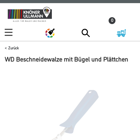
Zum
Zum
Inhalt
Navigationsmenü
0
springen
springen
Zurück
WD Beschneidewalze mit Bügel und Plättchen