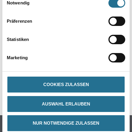
SPEZIFIKATIONEN
Notwendig
Präferenzen
Online-Shop
Statistiken
Farbe
WDV-Systeme
Trockenbau
Marketing
Putze- und Spachtelmassen
Bodenbeläge
Wand- & Deckenbeläge
COOKIES ZULASSEN
Werkzeug & Maschinen
Verbrauchsmaterialien
AUSWAHL ERLAUBEN
CMS Gruppe Company
NUR NOTWENDIGE ZULASSEN
Unternehmen