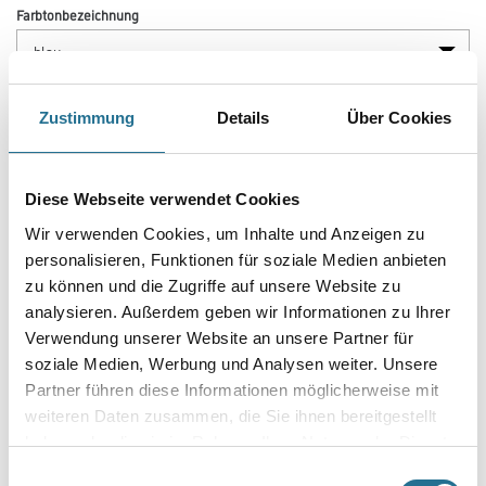
Zustimmung
Details
Über Cookies
Diese Webseite verwendet Cookies
PRODUKTEIGENSCHAFTEN
Wir verwenden Cookies, um Inhalte und Anzeigen zu
personalisieren, Funktionen für soziale Medien anbieten
zu können und die Zugriffe auf unsere Website zu
analysieren. Außerdem geben wir Informationen zu Ihrer
ZUSATZINFOS
Verwendung unserer Website an unsere Partner für
soziale Medien, Werbung und Analysen weiter. Unsere
GEFAHRENHINWEISE
Partner führen diese Informationen möglicherweise mit
weiteren Daten zusammen, die Sie ihnen bereitgestellt
haben oder die sie im Rahmen Ihrer Nutzung der Dienste
DATENBLÄTTER
gesammelt haben.
Einwilligungsauswahl