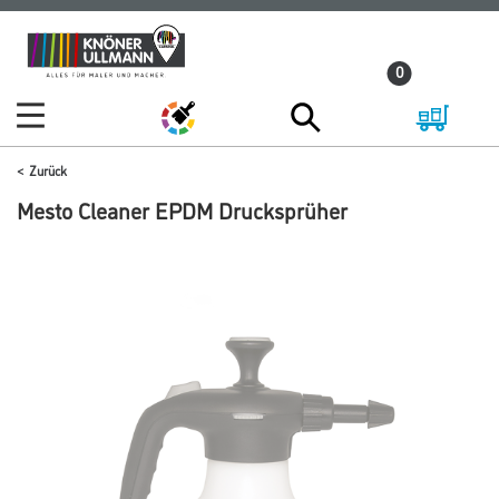
Zum
Zum
Inhalt
Navigationsmenü
0
springen
springen
Zurück
Mesto Cleaner EPDM Drucksprüher