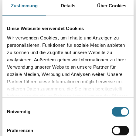
Länge in Millimeter
Zustimmung
Details
Über Cookies
Breite in millimeter
Diese Webseite verwendet Cookies
Wir verwenden Cookies, um Inhalte und Anzeigen zu
personalisieren, Funktionen für soziale Medien anbieten
Höhe in millimeter
zu können und die Zugriffe auf unsere Website zu
analysieren. Außerdem geben wir Informationen zu Ihrer
Verwendung unserer Website an unsere Partner für
soziale Medien, Werbung und Analysen weiter. Unsere
Partner führen diese Informationen möglicherweise mit
Umrechnungsfaktoren
weiteren Daten zusammen, die Sie ihnen bereitgestellt
haben oder die sie im Rahmen Ihrer Nutzung der Dienste
gesammelt haben.
Einwilligungsauswahl
Notwendig
Präferenzen