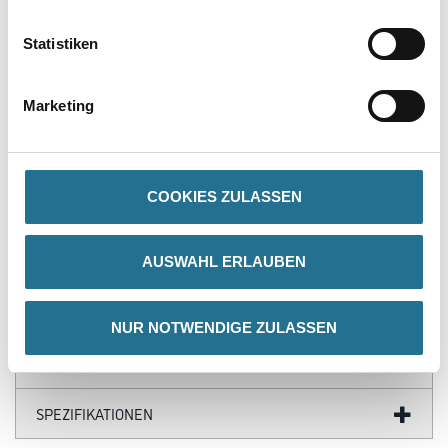
Statistiken
PRODUKTEIGENSCHAFTEN
Marketing
Produkteigenschaft
- Füllinhalt 1,5 lt
- Betriebsdruck: 3 bar
- EPDM-Dichtungen für PH-Wert 7-14
- Düse verstellbar
COOKIES ZULASSEN
- Kunstoff-Überzugsrohr für erhöhte Chemikalbeständigkeit
AUSWAHL ERLAUBEN
ZUSATZINFOS
NUR NOTWENDIGE ZULASSEN
GEFAHRENHINWEISE
SPEZIFIKATIONEN