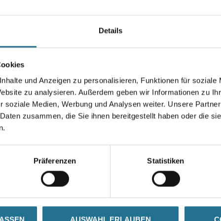
Gurtbandnetz für z.B. Ladungs
Größe
Details
Cookies
Breite in millimeter
nhalte und Anzeigen zu personalisieren, Funktionen für soziale
Website zu analysieren. Außerdem geben wir Informationen zu I
r soziale Medien, Werbung und Analysen weiter. Unsere Partner
Umrechnungsfaktoren
 Daten zusammen, die Sie ihnen bereitgestellt haben oder die s
n.
Präferenzen
Statistiken
ZUSATZINFOS
GEFAHRENHINWEISE
LASSEN
AUSWAHL ERLAUBEN
C