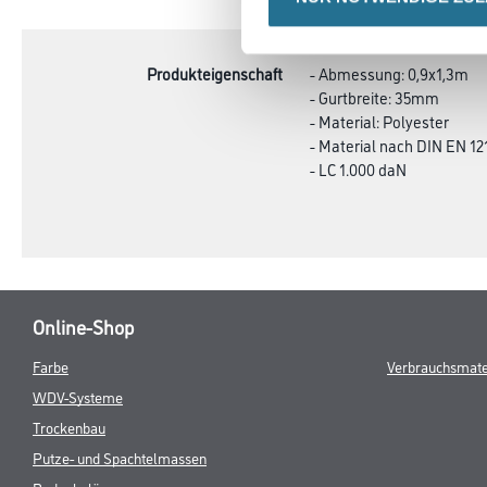
TAB:
Produkteigenschaft
- Abmessung: 0,9x1,3m
- Gurtbreite: 35mm
- Material: Polyester
- Material nach DIN EN 12
- LC 1.000 daN
Online-Shop
Farbe
Verbrauchsmate
WDV-Systeme
Trockenbau
Putze- und Spachtelmassen