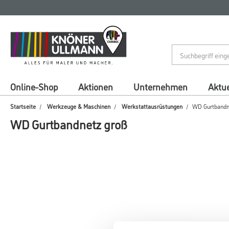
Zum
Zum
Inhalt
Navigationsmenü
springen
springen
Online-Shop
Aktionen
Unternehmen
Aktue
Startseite
Werkzeuge & Maschinen
Werkstattausrüstungen
WD Gurtbandn
WD Gurtbandnetz groß