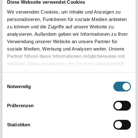
WD Handrührwerk 1220 WATT TECMIX 0-800 UpM
Diese Webseite verwendet Cookies
Art-Nr.:
4086-018840
Wir verwenden Cookies, um Inhalte und Anzeigen zu
Softstart und Drehzahl stufenlos einstellbar. Sicher und ergonomisch
personalisieren, Funktionen für soziale Medien anbieten
durch integrierte Bedienelemente. Für leichtes bis
zu können und die Zugriffe auf unsere Website zu
mittelschweres Mischgut wie Farben, Lacke, Kleber, Spachtelmasse usw.
analysieren. Außerdem geben wir Informationen zu Ihrer
Für den semiprofessionellen Einsatz.
Verwendung unserer Website an unsere Partner für
soziale Medien, Werbung und Analysen weiter. Unsere
Umrechnungsfaktoren
Partner führen diese Informationen möglicherweise mit
weiteren Daten zusammen, die Sie ihnen bereitgestellt
haben oder die sie im Rahmen Ihrer Nutzung der Dienste
gesammelt haben.
Einwilligungsauswahl
Notwendig
Präferenzen
PRODUKTEIGENSCHAFTEN
Statistiken
Produkteigenschaft