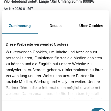
WD Hebeband violett, Länge 4,0m Umfang 30mm 1000KG
Art-Nr.:
4086-011567
Hebeband zum Heben von Lasten.
Zustimmung
Details
Über Cookies
Farbtonbezeichnung
Diese Webseite verwendet Cookies
Größe
Wir verwenden Cookies, um Inhalte und Anzeigen zu
personalisieren, Funktionen für soziale Medien anbieten
zu können und die Zugriffe auf unsere Website zu
Länge in Millimeter
analysieren. Außerdem geben wir Informationen zu Ihrer
Verwendung unserer Website an unsere Partner für
soziale Medien, Werbung und Analysen weiter. Unsere
Breite in millimeter
Partner führen diese Informationen möglicherweise mit
weiteren Daten zusammen, die Sie ihnen bereitgestellt
haben oder die sie im Rahmen Ihrer Nutzung der Dienste
gesammelt haben.
Einwilligungsauswahl