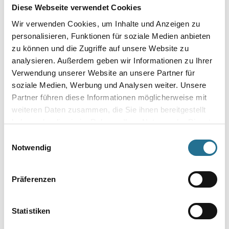
WD KMF-Sack 140x220cm, mit Kordel im Saum
Diese Webseite verwendet Cookies
Art-Nr.:
4086-011297
Wir verwenden Cookies, um Inhalte und Anzeigen zu
KMF-Sack mit Kordel im Saum.
personalisieren, Funktionen für soziale Medien anbieten
zu können und die Zugriffe auf unsere Website zu
Umrechnungsfaktoren
analysieren. Außerdem geben wir Informationen zu Ihrer
Verwendung unserer Website an unsere Partner für
soziale Medien, Werbung und Analysen weiter. Unsere
Partner führen diese Informationen möglicherweise mit
weiteren Daten zusammen, die Sie ihnen bereitgestellt
haben oder die sie im Rahmen Ihrer Nutzung der Dienste
gesammelt haben.
Einwilligungsauswahl
Notwendig
PRODUKTEIGENSCHAFTEN
Präferenzen
Produkteigenschaft
- Material: Polypropylen
Statistiken
- Füllmenge: ca. 1200 Liter
- Abmessung: 140x220cm