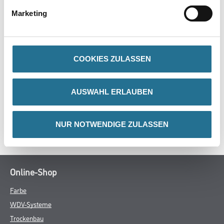
- Beschichtetes PP-Gewebe
Marketing
- Mit Aufdruck für Mineralfaserabfälle
- Mit Kordel im Saum
COOKIES ZULASSEN
ZUSATZINFOS
AUSWAHL ERLAUBEN
GEFAHRENHINWEISE
NUR NOTWENDIGE ZULASSEN
SPEZIFIKATIONEN
Online-Shop
Farbe
WDV-Systeme
Trockenbau