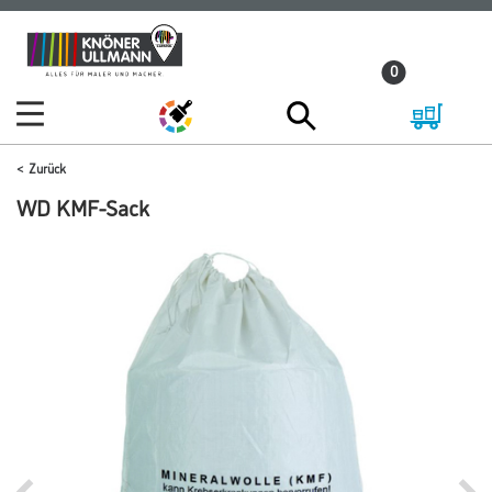
Zum
Zum
Inhalt
Navigationsmenü
0
springen
springen
Zurück
WD KMF-Sack