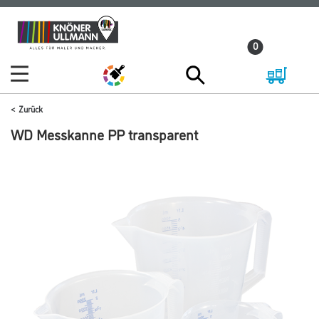
Zum
Zum
Inhalt
Navigationsmenü
0
springen
springen
Zurück
WD Messkanne PP transparent