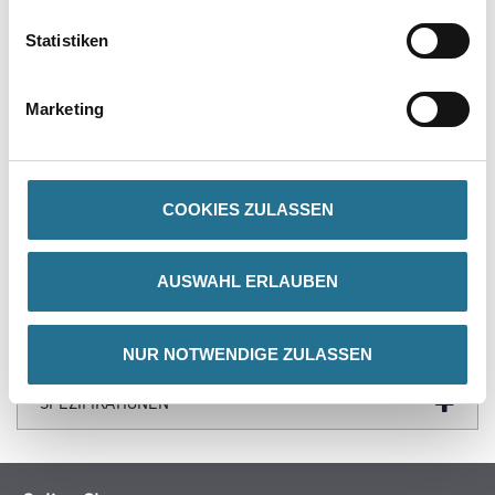
Statistiken
PRODUKTEIGENSCHAFTEN
Produkteigenschaft
Marketing
- Aus Polypropylen
- Transparent
- Mit zwei Skalen (1 x geprägt, 1 x bedruckt)
COOKIES ZULASSEN
AUSWAHL ERLAUBEN
ZUSATZINFOS
GEFAHRENHINWEISE
NUR NOTWENDIGE ZULASSEN
SPEZIFIKATIONEN