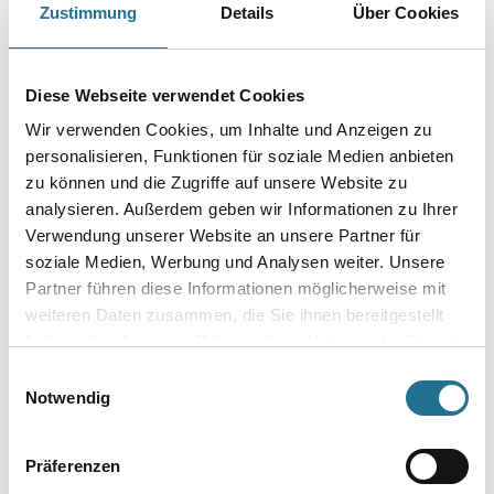
WD Messkanne PP transparent 3L, mit 2 Skalen
Zustimmung
Details
Über Cookies
Art-Nr.:
4086-011444
Größe
Diese Webseite verwendet Cookies
Wir verwenden Cookies, um Inhalte und Anzeigen zu
personalisieren, Funktionen für soziale Medien anbieten
Farbtonbezeichnung
zu können und die Zugriffe auf unsere Website zu
analysieren. Außerdem geben wir Informationen zu Ihrer
Verwendung unserer Website an unsere Partner für
soziale Medien, Werbung und Analysen weiter. Unsere
Partner führen diese Informationen möglicherweise mit
Umrechnungsfaktoren
weiteren Daten zusammen, die Sie ihnen bereitgestellt
haben oder die sie im Rahmen Ihrer Nutzung der Dienste
gesammelt haben.
Einwilligungsauswahl
Notwendig
Präferenzen