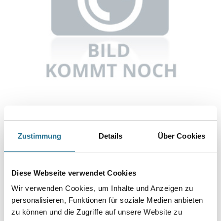
Abbildung ähnlich
Zustimmung
Details
Über Cookies
Bitte einloggen, um Preise zu sehen
Diese Webseite verwendet Cookies
Wolff Ausgleichsmassenrakel 56cm Ersatz #65502
Wir verwenden Cookies, um Inhalte und Anzeigen zu
Art-Nr.:
4109-000534
personalisieren, Funktionen für soziale Medien anbieten
Umrechnungsfaktoren
zu können und die Zugriffe auf unsere Website zu