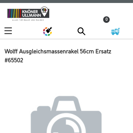
Zum
Zum
Inhalt
Navigationsmenü
0
springen
springen
Wolff Ausgleichsmassenrakel 56cm Ersatz
#65502