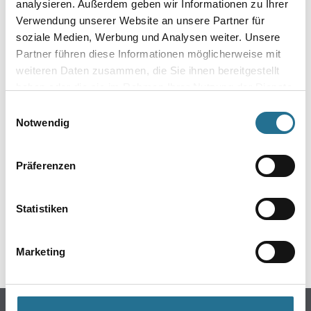
analysieren. Außerdem geben wir Informationen zu Ihrer
Verwendung unserer Website an unsere Partner für
soziale Medien, Werbung und Analysen weiter. Unsere
Partner führen diese Informationen möglicherweise mit
weiteren Daten zusammen, die Sie ihnen bereitgestellt
haben oder die sie im Rahmen Ihrer Nutzung der Dienste
gesammelt haben.
Einwilligungsauswahl
Notwendig
ZUSATZINFOS
Präferenzen
EAN
4026764655023
Statistiken
GEFAHRENHINWEISE
Marketing