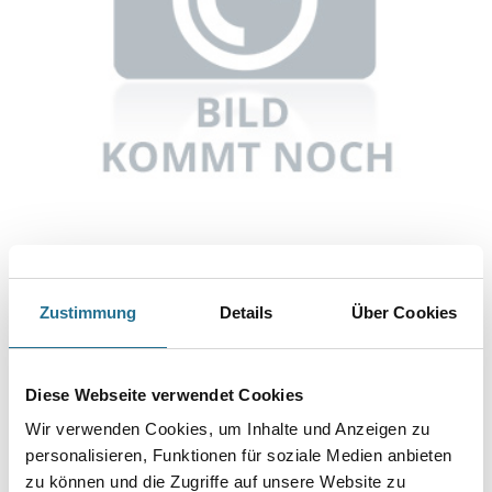
Abbildung ähnlich
Zustimmung
Details
Über Cookies
Bitte einloggen, um Preise zu sehen
Wolff Diamantsegment PCD Ultra leuchtgelb für Schlagsystem
Diese Webseite verwendet Cookies
#75364
Wir verwenden Cookies, um Inhalte und Anzeigen zu
Art-Nr.:
4109-000439
personalisieren, Funktionen für soziale Medien anbieten
zu können und die Zugriffe auf unsere Website zu
Umrechnungsfaktoren