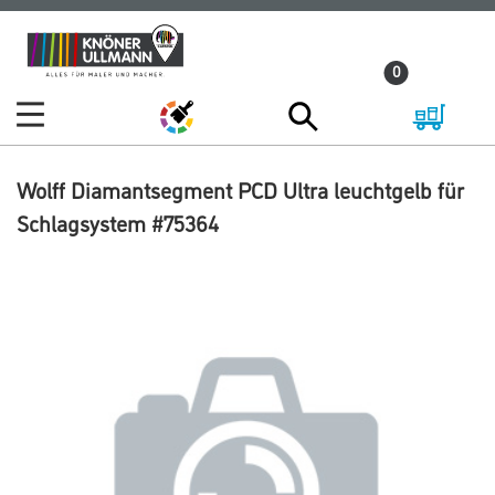
Zum
Zum
Inhalt
Navigationsmenü
0
springen
springen
Wolff Diamantsegment PCD Ultra leuchtgelb für
Schlagsystem #75364