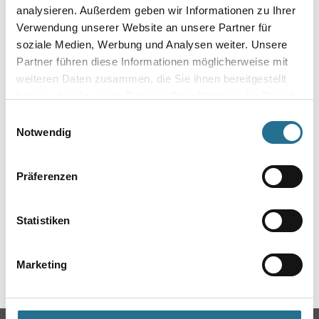
analysieren. Außerdem geben wir Informationen zu Ihrer
Verwendung unserer Website an unsere Partner für
soziale Medien, Werbung und Analysen weiter. Unsere
Partner führen diese Informationen möglicherweise mit
weiteren Daten zusammen, die Sie ihnen bereitgestellt
haben oder die sie im Rahmen Ihrer Nutzung der Dienste
gesammelt haben.
Einwilligungsauswahl
Notwendig
ZUSATZINFOS
Präferenzen
EAN
4026764753644
Statistiken
Marketing
GEFAHRENHINWEISE