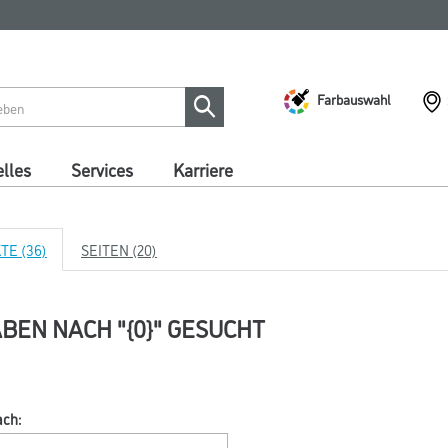
Farbauswahl
lles
Services
Karriere
E (36)
SEITEN (20)
ABEN NACH "{0}" GESUCHT
ach: