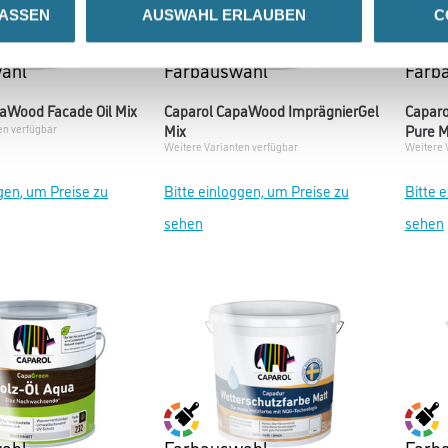
LASSEN
AUSWAHL ERLAUBEN
C
ahl
Farbauswahl
Farb
aWood Facade Oil Mix
Caparol CapaWood ImprägnierGel
Caparo
Mix
Pure M
en verfügbar
Weitere Varianten verfügbar
Weitere 
gen, um Preise zu
Bitte einloggen, um Preise zu
Bitte 
sehen
sehen
ahl
Farbauswahl
Farb