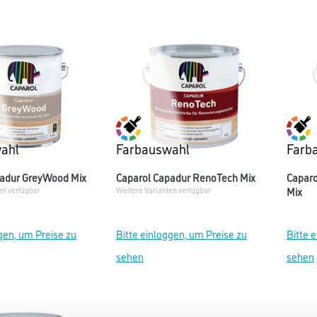
ahl
Farbauswahl
Farb
padur GreyWood Mix
Caparol Capadur RenoTech Mix
Caparo
Mix
en verfügbar
Weitere Varianten verfügbar
gen, um Preise zu
Bitte einloggen, um Preise zu
Bitte 
sehen
sehen