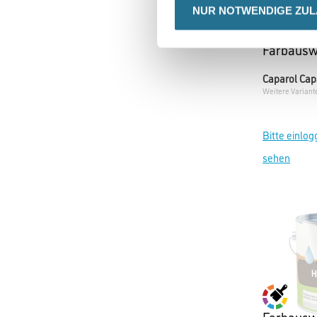
NUR NOTWENDIGE ZU
Farbausw
Caparol Cap
Weitere Variant
Bitte einlog
sehen
Farbausw