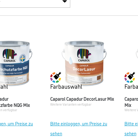
ahl
Farbauswahl
Farb
adur
Caparol Capadur DecorLasur Mix
Caparo
zfarbe NQG Mix
Mix
Weitere Varianten verfügbar
en verfügbar
Weitere 
gen, um Preise zu
Bitte einloggen, um Preise zu
Bitte 
sehen
sehen