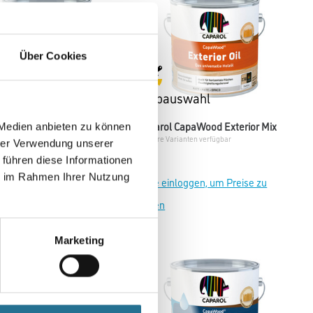
Über Cookies
auswahl
Farbauswahl
ol CapaWood GreyWood Mix
Caparol CapaWood Exterior Mix
 Medien anbieten zu können
Varianten verfügbar
Weitere Varianten verfügbar
hrer Verwendung unserer
 führen diese Informationen
ie im Rahmen Ihrer Nutzung
einloggen, um Preise zu
Bitte einloggen, um Preise zu
sehen
Marketing