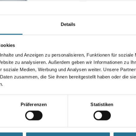
Details
ahl
Farbauswahl
Farb
Cookies
adur SilverStyle Mix
Capamix Capadur DecorLasur KF
Capar
nhalte und Anzeigen zu personalisieren, Funktionen für soziale
FTZ 5,0 lt ClMix Farbton Getönt
en verfügbar
Weitere 
Website zu analysieren. Außerdem geben wir Informationen zu I
Weitere Varianten verfügbar
r soziale Medien, Werbung und Analysen weiter. Unsere Partner
 Daten zusammen, die Sie ihnen bereitgestellt haben oder die s
gen, um Preise zu
Bitte einloggen, um Preise zu
Bitte 
n.
sehen
sehen
Präferenzen
Statistiken