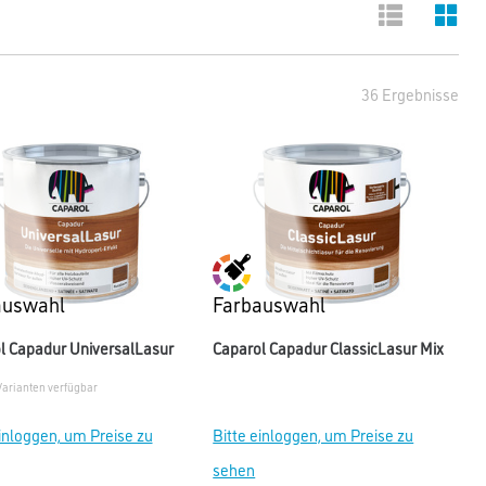
36 Ergebnisse
auswahl
Farbauswahl
l Capadur UniversalLasur
Caparol Capadur ClassicLasur Mix
Varianten verfügbar
einloggen, um Preise zu
Bitte einloggen, um Preise zu
sehen