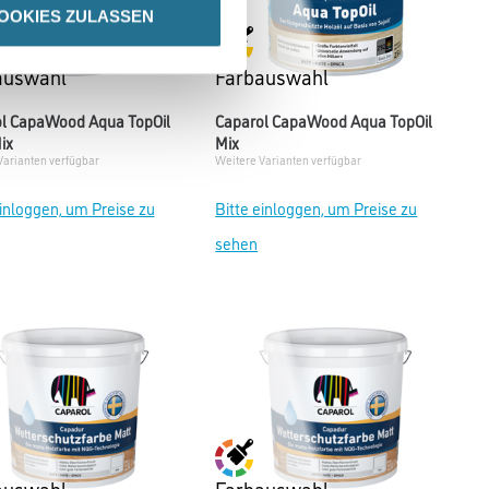
OOKIES ZULASSEN
auswahl
Farbauswahl
l CapaWood Aqua TopOil
Caparol CapaWood Aqua TopOil
ix
Mix
Varianten verfügbar
Weitere Varianten verfügbar
einloggen, um Preise zu
Bitte einloggen, um Preise zu
sehen
auswahl
Farbauswahl