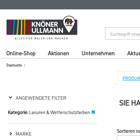
Zum
Zum
Inhalt
Navigationsmenü
springen
springen
Online-Shop
Aktionen
Unternehmen
Aktue
Startseite
PRODUKT
ANGEWENDETE FILTER
SIE H
Kategorie:
Lasuren & Wetterschutzfarben
Sortieren n
MARKE