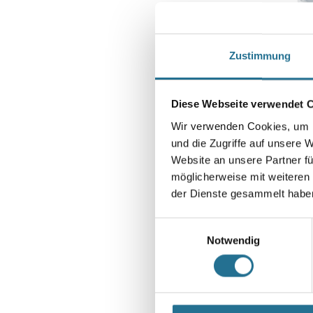
Zustimmung
Farbausw
Diese Webseite verwendet 
Caparol Cap
Wir verwenden Cookies, um I
Weitere Variant
und die Zugriffe auf unsere 
Website an unsere Partner fü
möglicherweise mit weiteren
Bitte einlog
der Dienste gesammelt habe
sehen
Einwilligungsauswahl
Notwendig