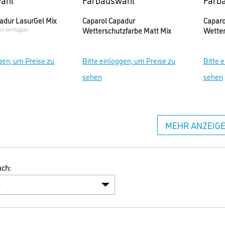
adur LasurGel Mix
Caparol Capadur
Caparo
Wetterschutzfarbe Matt Mix
Wetter
en verfügbar
gen, um Preise zu
Bitte einloggen, um Preise zu
Bitte 
sehen
sehen
MEHR ANZEIG
ach: