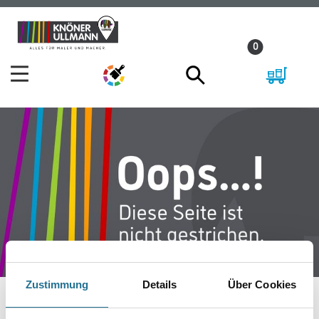
Zum
Zum
Inhalt
Navigationsmenü
0
springen
springen
Zustimmung
Details
Über Cookies