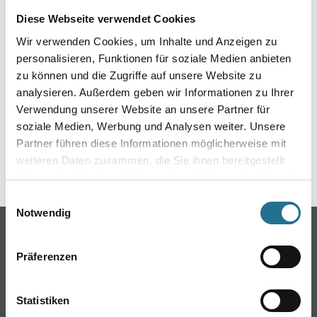
EIN KLEINER ZWISCHENFALL
Diese Webseite verwendet Cookies
IST AUFGETRETEN
Wir verwenden Cookies, um Inhalte und Anzeigen zu
personalisieren, Funktionen für soziale Medien anbieten
zu können und die Zugriffe auf unsere Website zu
Keine Sorge, wir pinseln schon an der Lösung und
werden das Problem so schnell wie möglich beheben.
analysieren. Außerdem geben wir Informationen zu Ihrer
Erkunden Sie in der Zwischenzeit unseren Online-Shop
Verwendung unserer Website an unsere Partner für
und lassen Sie sich inspirieren.
soziale Medien, Werbung und Analysen weiter. Unsere
Partner führen diese Informationen möglicherweise mit
ZURÜCK ZUM ONLINE-SHOP
weiteren Daten zusammen, die Sie ihnen bereitgestellt
haben oder die sie im Rahmen Ihrer Nutzung der Dienste
gesammelt haben.
Einwilligungsauswahl
Notwendig
Online-Shop
Farbe
Präferenzen
WDV-Systeme
Trockenbau
Statistiken
Putze- und Spachtelmassen