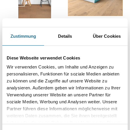
MPlus Cortico 2029 K 500
M-Plus Aktiv 2027
Landhausdiele
Zustimmung
Details
Über Cookies
Weitere Varianten verfügbar
Bitte einloggen, um Preise zu
Bitte einloggen, um Preise zu
Diese Webseite verwendet Cookies
sehen
sehen
Wir verwenden Cookies, um Inhalte und Anzeigen zu
personalisieren, Funktionen für soziale Medien anbieten
zu können und die Zugriffe auf unsere Website zu
analysieren. Außerdem geben wir Informationen zu Ihrer
Verwendung unserer Website an unsere Partner für
soziale Medien, Werbung und Analysen weiter. Unsere
Partner führen diese Informationen möglicherweise mit
weiteren Daten zusammen, die Sie ihnen bereitgestellt
haben oder die sie im Rahmen Ihrer Nutzung der Dienste
gesammelt haben.