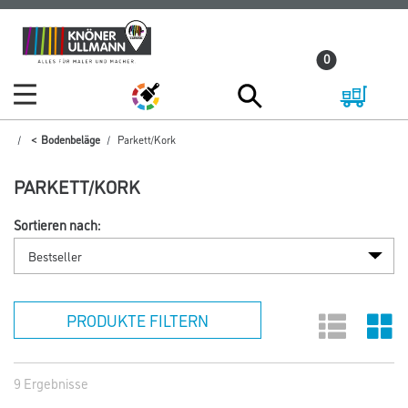
Zum
Zum
Inhalt
Navigationsmenü
0
springen
springen
Bodenbeläge
Parkett/Kork
PARKETT/KORK
Sortieren nach:
PRODUKTE FILTERN
9 Ergebnisse