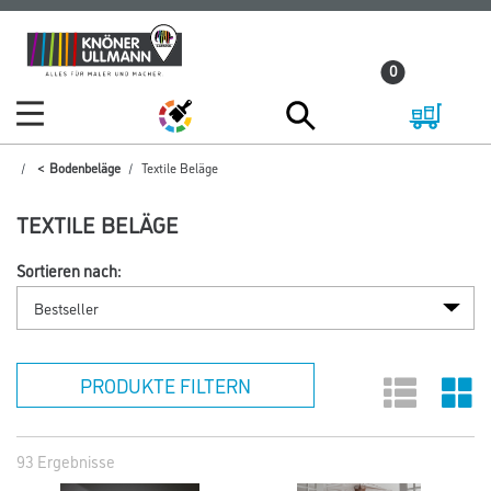
Zum
Zum
Inhalt
Navigationsmenü
0
springen
springen
Bodenbeläge
Textile Beläge
TEXTILE BELÄGE
Sortieren nach:
PRODUKTE FILTERN
93 Ergebnisse