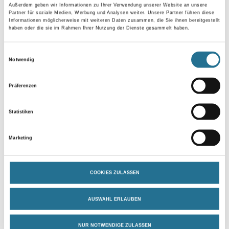
Außerdem geben wir Informationen zu Ihrer Verwendung unserer Website an unsere
Partner für soziale Medien, Werbung und Analysen weiter. Unsere Partner führen diese
Informationen möglicherweise mit weiteren Daten zusammen, die Sie ihnen bereitgestellt
Bitte einloggen, um Preise zu
Bitte einloggen, um Preise zu
haben oder die sie im Rahmen Ihrer Nutzung der Dienste gesammelt haben.
sehen
sehen
Einwilligungsauswahl
Notwendig
Präferenzen
Statistiken
Marketing
COOKIES ZULASSEN
M-Plus Avantiles 2026 Tile 217
M-Plus Avantiles 2026 Tile
206
Weitere Varianten verfügbar
Weitere Varianten verfügbar
AUSWAHL ERLAUBEN
NUR NOTWENDIGE ZULASSEN
Bitte einloggen, um Preise zu
Bitte einloggen, um Preise zu