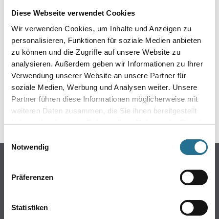
EIN KLEINER ZWISCHENFALL
Diese Webseite verwendet Cookies
IST AUFGETRETEN
Wir verwenden Cookies, um Inhalte und Anzeigen zu
personalisieren, Funktionen für soziale Medien anbieten
zu können und die Zugriffe auf unsere Website zu
Keine Sorge, wir pinseln schon an der Lösung und
werden das Problem so schnell wie möglich beheben.
analysieren. Außerdem geben wir Informationen zu Ihrer
Erkunden Sie in der Zwischenzeit unseren Online-Shop
Verwendung unserer Website an unsere Partner für
und lassen Sie sich inspirieren.
soziale Medien, Werbung und Analysen weiter. Unsere
Partner führen diese Informationen möglicherweise mit
ZURÜCK ZUM ONLINE-SHOP
weiteren Daten zusammen, die Sie ihnen bereitgestellt
haben oder die sie im Rahmen Ihrer Nutzung der Dienste
gesammelt haben.
Einwilligungsauswahl
Notwendig
Online-Shop
Farbe
Präferenzen
WDV-Systeme
Trockenbau
Statistiken
Putze- und Spachtelmassen