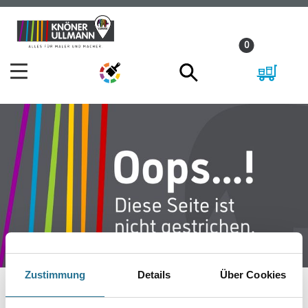
Zum
Zum
Inhalt
Navigationsmenü
0
springen
springen
Zustimmung
Details
Über Cookies