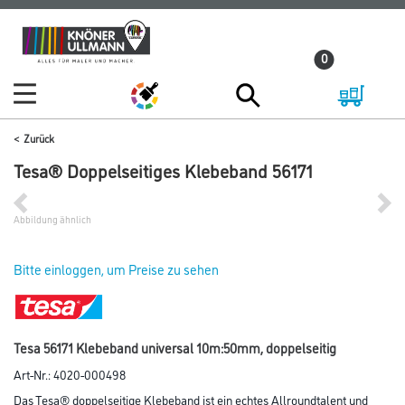
Zum
Zum
Inhalt
Navigationsmenü
0
springen
springen
Zurück
Tesa® Doppelseitiges Klebeband 56171