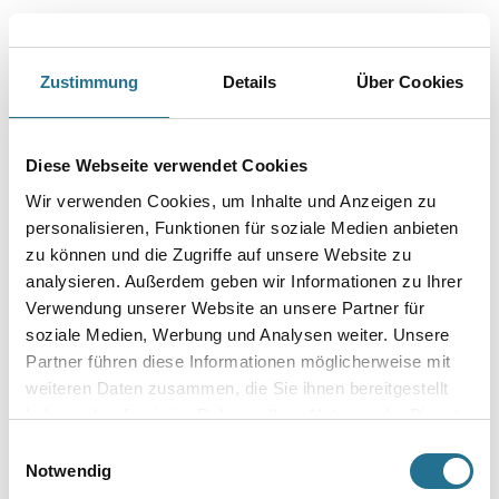
eignet sich für verschiedene Befestigungsanwendungen. Beim
Basteln und Dekorieren ist es eine clevere Lösung, um z.B. Verpackungen
schöner zu gestalten. Beim Einkleben von Fotos ist das
doppelseitige Klebeband ebenfalls eine große Hilfe. Dank der
Zustimmung
Details
Über Cookies
überlegenen Tesa®-Klebetechnologie ist das Doppelklebeband selbst
für das Fixieren von Teppichen ist eine ideale Wahl und stellt gerade dort
seine enorme Klebekraft unter Beweis.
Diese Webseite verwendet Cookies
Länge in Millimeter
Wir verwenden Cookies, um Inhalte und Anzeigen zu
personalisieren, Funktionen für soziale Medien anbieten
zu können und die Zugriffe auf unsere Website zu
Breite in millimeter
analysieren. Außerdem geben wir Informationen zu Ihrer
Verwendung unserer Website an unsere Partner für
soziale Medien, Werbung und Analysen weiter. Unsere
Partner führen diese Informationen möglicherweise mit
weiteren Daten zusammen, die Sie ihnen bereitgestellt
Umrechnungsfaktoren
haben oder die sie im Rahmen Ihrer Nutzung der Dienste
gesammelt haben.
Einwilligungsauswahl
Notwendig