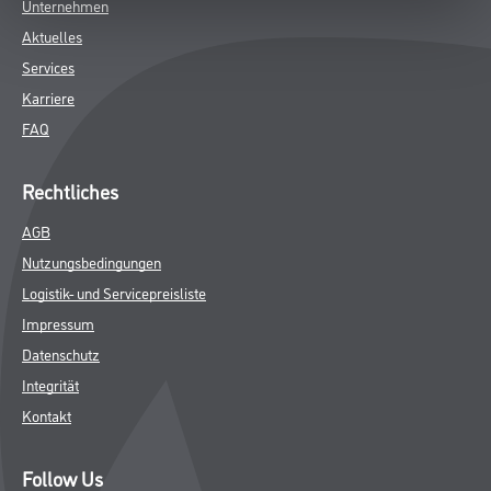
SPEZIFIKATIONEN
Online-Shop
Farbe
WDV-Systeme
Trockenbau
Putze- und Spachtelmassen
Bodenbeläge
Wand- & Deckenbeläge
Werkzeug & Maschinen
Verbrauchsmaterialien
CMS Gruppe Company