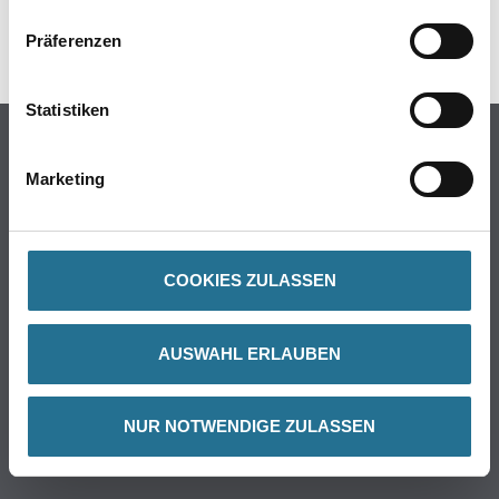
Präferenzen
Statistiken
PRODUKTEIGENSCHAFTEN
Marketing
Produkteigenschaft
- Doppelseitiges Klebeband für einen sicheren und permanenten
Halt
- Multifunktional einsetzbar beim Verlegen von Teppichen sowie
COOKIES ZULASSEN
bei Bastel- und Dekorationsarbeiten
- Leicht von Hand einreißbar
AUSWAHL ERLAUBEN
ZUSATZINFOS
NUR NOTWENDIGE ZULASSEN
GEFAHRENHINWEISE