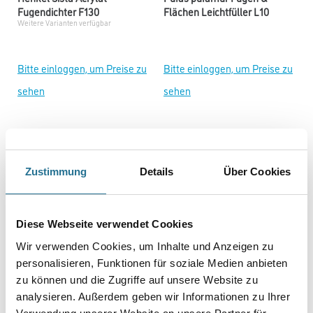
Fugendichter F130
Flächen Leichtfüller L10
Weitere Varianten verfügbar
Bitte einloggen, um Preise zu
Bitte einloggen, um Preise zu
sehen
sehen
Zustimmung
Details
Über Cookies
Diese Webseite verwendet Cookies
Wir verwenden Cookies, um Inhalte und Anzeigen zu
personalisieren, Funktionen für soziale Medien anbieten
Kip 3308 Fineline Tape Washi
WD Fensterschutzfolie
zu können und die Zugriffe auf unsere Website zu
Premium
Weitere Varianten verfügbar
analysieren. Außerdem geben wir Informationen zu Ihrer
Weitere Varianten verfügbar