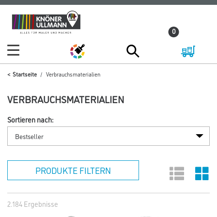
Zum
Zum
Inhalt
Navigationsmenü
0
springen
springen
Startseite
Verbrauchsmaterialien
VERBRAUCHSMATERIALIEN
Sortieren nach:
PRODUKTE FILTERN
2.184 Ergebnisse