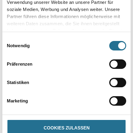
Verwendung unserer Website an unsere Partner für
Farbtonbezeichnung
soziale Medien, Werbung und Analysen weiter. Unsere
Partner führen diese Informationen möglicherweise mit
weiteren Daten zusammen, die Sie ihnen bereitgestellt
Länge in Millimeter
haben oder die sie im Rahmen Ihrer Nutzung der Dienste
gesammelt haben.
Einwilligungsauswahl
Notwendig
Breite in millimeter
Präferenzen
Statistiken
Umrechnungsfaktoren
Marketing
COOKIES ZULASSEN