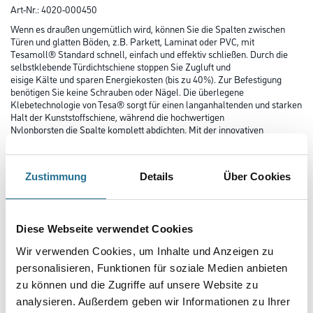
Art-Nr.:
4020-000450
Wenn es draußen ungemütlich wird, können Sie die Spalten zwischen
Türen und glatten Böden, z.B. Parkett, Laminat oder PVC, mit
Tesamoll® Standard schnell, einfach und effektiv schließen. Durch die
selbstklebende Türdichtschiene stoppen Sie Zugluft und
eisige Kälte und sparen Energiekosten (bis zu 40%). Zur Befestigung
benötigen Sie keine Schrauben oder Nägel. Die überlegene
Klebetechnologie von Tesa® sorgt für einen langanhaltenden und starken
Halt der Kunststoffschiene, während die hochwertigen
Nylonborsten die Spalte komplett abdichten. Mit der innovativen
Klebelösung schützen Sie sich zugleich auch vor Staub und Lärm.
Bitte beachten Sie, dass die langanhaltende Klebeleistung nur
gewährleistet werden kann, wenn die Türdichtschiene auf einer
Zustimmung
Details
Über Cookies
glatten Oberfläche befestigt wird, die frei von Fett, Staub und Schmutz ist.
Daher sollten Sie den Türrahmen vor der Anwendung
gründlich mit einem herkömmlichen Reinigungsmittel säubern und ihn
gut trocknen lassen (Hinweis: Reinigungsmittel mit
Abperleffekt können die Klebekraft beeinträchtigen). Außerdem sollten
Diese Webseite verwendet Cookies
Sie sich darüber im Klaren sein, dass die Schiene aufgrund
Wir verwenden Cookies, um Inhalte und Anzeigen zu
der leistungsfähigen Klebeschicht, insbesondere von empfindlichen
Oberflächen (z.B. Glastüren), nicht rückstandslos entfernt
personalisieren, Funktionen für soziale Medien anbieten
werden kann. Für die Montage benötigen Sie: Maßband, Handsäge, Zange
zu können und die Zugriffe auf unsere Website zu
und Bleistift.
analysieren. Außerdem geben wir Informationen zu Ihrer