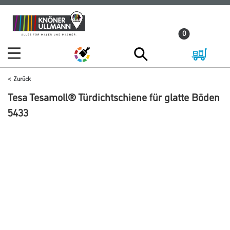
Zum
Zum
Inhalt
Navigationsmenü
0
springen
springen
Zurück
Tesa Tesamoll® Türdichtschiene für glatte Böden
5433