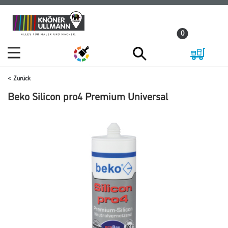
Zum
Zum
Inhalt
Navigationsmenü
0
springen
springen
Zurück
Beko Silicon pro4 Premium Universal