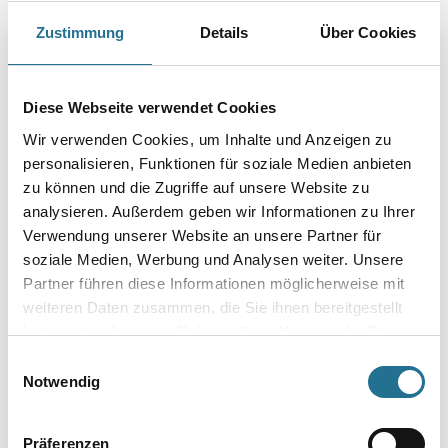
dosierbar und einfach zu verarbeiten.
Zustimmung
Details
Über Cookies
Farbtonbezeichnung
Diese Webseite verwendet Cookies
Gebinde
Wir verwenden Cookies, um Inhalte und Anzeigen zu
personalisieren, Funktionen für soziale Medien anbieten
zu können und die Zugriffe auf unsere Website zu
analysieren. Außerdem geben wir Informationen zu Ihrer
Verwendung unserer Website an unsere Partner für
soziale Medien, Werbung und Analysen weiter. Unsere
Umrechnungsfaktoren
Partner führen diese Informationen möglicherweise mit
weiteren Daten zusammen, die Sie ihnen bereitgestellt
haben oder die sie im Rahmen Ihrer Nutzung der Dienste
gesammelt haben.
Einwilligungsauswahl
Notwendig
Präferenzen