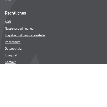
Rechtliches
AGB
Nutzungsbedingungen
Logistik- und Servicepreisliste
Impressum
Datenschutz
Integrität
Kontakt
Follow Us
© Copyright CMS Dienstleistungs-Gesellschaft
* NUR FÜR GEWERBLICHE KUNDEN. ALLE ANGEGEBENEN PREISE