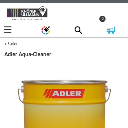
Zum
Zum
Inhalt
Navigationsmenü
0
springen
springen
Zurück
Adler Aqua-Cleaner