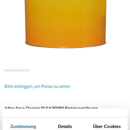
Abbildung ähnlich
Bitte einloggen, um Preise zu sehen
Adler Aqua Cleaner 10,0 lt 80080 Reinigungslösung
Art-Nr.:
1040-000072
Reinigungslösung für die Wasserlackverarbeitung 1:1 mit Wasser
Zustimmung
Details
Über Cookies
vermischen.