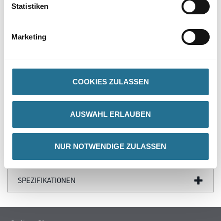
Verarbeitungstemp./Luftfeuchte
Statistiken
Eine Produkt-, Objekt- und Raumtemperatur von mindestens +
15°C ist erforderlich.
Marketing
Gefahr
COOKIES ZULASSEN
ZUSATZINFOS
AUSWAHL ERLAUBEN
GEFAHRENHINWEISE
NUR NOTWENDIGE ZULASSEN
DATENBLÄTTER
SPEZIFIKATIONEN