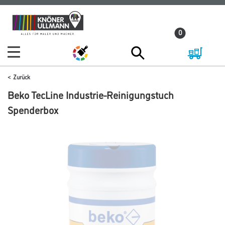
Zum
Zum
Inhalt
Navigationsmenü
0
springen
springen
Zurück
Beko TecLine Industrie-Reinigungstuch
Spenderbox