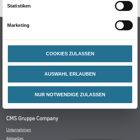
Statistiken
Marketing
Online-Shop
Farbe
WDV-Systeme
COOKIES ZULASSEN
Trockenbau
Putze- und Spachtelmassen
Bodenbeläge
AUSWAHL ERLAUBEN
Wand- & Deckenbeläge
Werkzeug & Maschinen
NUR NOTWENDIGE ZULASSEN
Verbrauchsmaterialien
CMS Gruppe Company
Unternehmen
Aktuelles