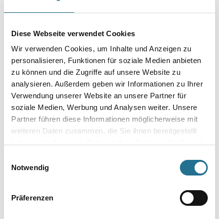
Produkteigenschaft
- Biologisch abbaubar
- Mit Wasser verdünnbar
Diese Webseite verwendet Cookies
Verarbeitungstemp./Luftfeuchte
Wir verwenden Cookies, um Inhalte und Anzeigen zu
Material-, Umluft- und Untergrundtemperatur mindestens 5°C.
personalisieren, Funktionen für soziale Medien anbieten
Nicht bei extrem hoher Luftfeuchtigkeit (Nebelnässe), Regen oder
zu können und die Zugriffe auf unsere Website zu
bei
direkter Sonneneinstrahlung verarbeiten. Vorsicht bei Gefahr von
analysieren. Außerdem geben wir Informationen zu Ihrer
Nachtfrost.
Verwendung unserer Website an unsere Partner für
soziale Medien, Werbung und Analysen weiter. Unsere
Partner führen diese Informationen möglicherweise mit
weiteren Daten zusammen, die Sie ihnen bereitgestellt
haben oder die sie im Rahmen Ihrer Nutzung der Dienste
ZUSATZINFOS
gesammelt haben.
Einwilligungsauswahl
Notwendig
GEFAHRENHINWEISE
DATENBLÄTTER
Präferenzen
SPEZIFIKATIONEN