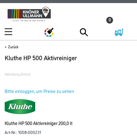
Zum
Zum
Inhalt
Navigationsmenü
0
springen
springen
Zurück
Kluthe HP 500 Aktivreiniger
Abbildung ähnlich
Bitte einloggen, um Preise zu sehen
Kluthe HP 500 Aktivreiniger 200,0 lt
Art-Nr.:
1008-000231