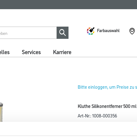
Farbauswahl
lles
Services
Karriere
Bitte einloggen, um Preise zu
Kluthe Silikonentferner 500 ml
Art-Nr.:
1008-000356
Reinigungsmittel für rückstand
Politurrückstände vor dem Übe