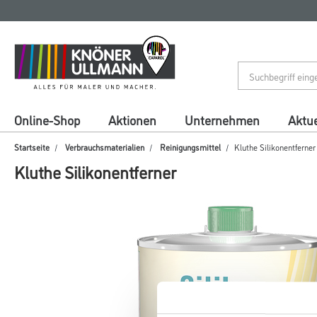
Zum
Zum
Inhalt
Navigationsmenü
springen
springen
Online-Shop
Aktionen
Unternehmen
Aktue
Startseite
Verbrauchsmaterialien
Reinigungsmittel
Kluthe Silikonentferner
Kluthe Silikonentferner