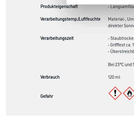
Produkteigenschaft
- Langsamflü
Verarbeitungstemp./Luftfeuchte
Material-, Um
direkter Sonn
Verarbeitungszeit
- Staubtrocke
- Grifffest ca. 
- Überstreichb
Bei 23°C und 
Verbrauch
120 ml
Gefahr