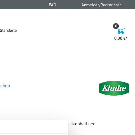
FAQ
Anmelden/Registrieren
0
Standorte
0,00 €
 sehen
sfreie Untergründe, zum Entfernen silikonhaltiger
rlackieren, sowie