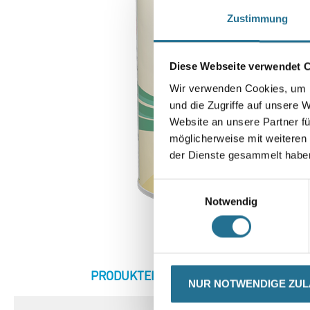
Zustimmung
Diese Webseite verwendet 
Wir verwenden Cookies, um I
und die Zugriffe auf unsere 
Website an unsere Partner fü
möglicherweise mit weiteren
der Dienste gesammelt habe
Einwilligungsauswahl
Notwendig
CURRENT
PRODUKTEIGENSCHAFTEN
ZU
NUR NOTWENDIGE ZU
TAB: