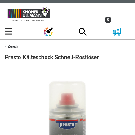
Zum
Zum
Inhalt
Navigationsmenü
0
springen
springen
Zurück
Presto Kälteschock Schnell-Rostlöser