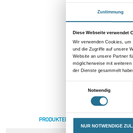
Zustimmung
Diese Webseite verwendet 
Wir verwenden Cookies, um I
und die Zugriffe auf unsere 
Website an unsere Partner fü
möglicherweise mit weiteren
der Dienste gesammelt habe
Einwilligungsauswahl
Notwendig
CURRENT
PRODUKTEIGENSCHAFTEN
ZU
TAB:
NUR NOTWENDIGE ZU