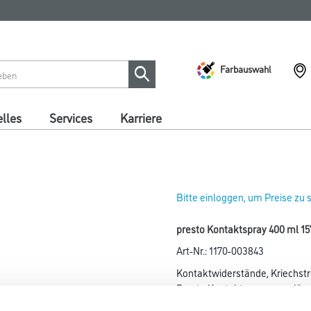
Farbauswahl
lles
Services
Karriere
Bitte einloggen, um Preise zu
presto Kontaktspray 400 ml 15
Art-Nr.:
1170-003843
Kontaktwiderstände, Kriechst
Presto Kontaktspray zuverläss
beseitigt. Der reibungslose St