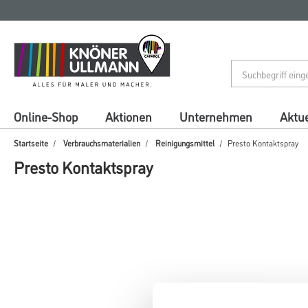
Zum
Zum
Inhalt
Navigationsmenü
springen
springen
Online-Shop
Aktionen
Unternehmen
Aktue
Startseite
Verbrauchsmaterialien
Reinigungsmittel
Presto Kontaktspray
Presto Kontaktspray