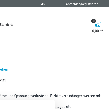
FAQ
Anmelden/Registrieren
0
Standorte
0,00 €
 sehen
7141
röme und Spannungsverluste bei Elektroverbindungen werden mit
ig
romdurchfluss ist gewährleistet. Einsatzgebiete: