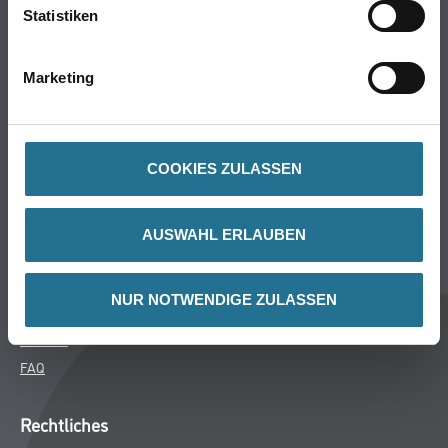
Statistiken
Trockenbau
Putze- und Spachtelmassen
Bodenbeläge
Marketing
Wand- & Deckenbeläge
Werkzeug & Maschinen
Verbrauchsmaterialien
COOKIES ZULASSEN
CMS Gruppe Company
AUSWAHL ERLAUBEN
Unternehmen
Aktuelles
NUR NOTWENDIGE ZULASSEN
Services
Karriere
FAQ
Rechtliches