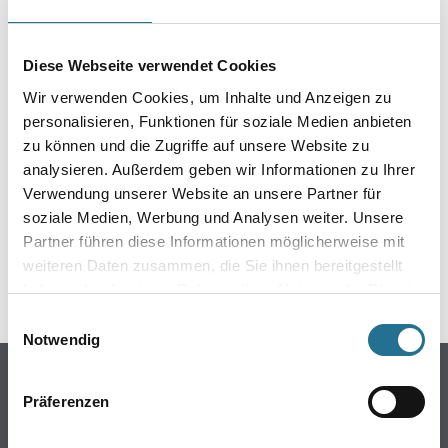
Verarbeitungstemp./Luftfeuchte
Arbeitstemperatur: 5 - 30 °C
Diese Webseite verwendet Cookies
Wir verwenden Cookies, um Inhalte und Anzeigen zu
personalisieren, Funktionen für soziale Medien anbieten
ZUSATZINFOS
zu können und die Zugriffe auf unsere Website zu
analysieren. Außerdem geben wir Informationen zu Ihrer
GEFAHRENHINWEISE
Verwendung unserer Website an unsere Partner für
soziale Medien, Werbung und Analysen weiter. Unsere
DATENBLÄTTER
Partner führen diese Informationen möglicherweise mit
weiteren Daten zusammen, die Sie ihnen bereitgestellt
SPEZIFIKATIONEN
haben oder die sie im Rahmen Ihrer Nutzung der Dienste
gesammelt haben.
Einwilligungsauswahl
Notwendig
Online-Shop
Präferenzen
Farbe
WDV-Systeme