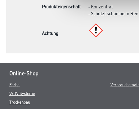
Produkteigenschaft
- Konzentrat
- Schützt schon beim Ren
Achtung
Online-Shop
Farbe
Verbrauchsmate
WDV-Systeme
Trockenbau
Putze- und Spachtelmassen
Bodenbeläge
Wand- & Deckenbeläge
Werkzeug & Maschinen