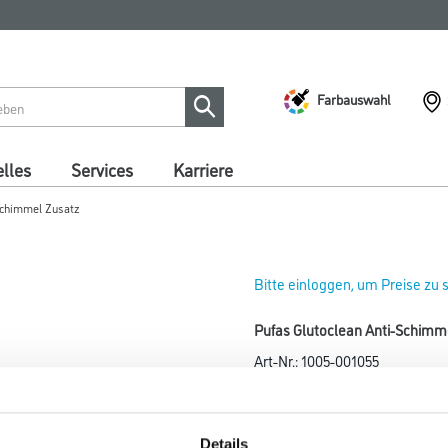
Farbauswahl
lles
Services
Karriere
 Schimmel Zusatz
Bitte einloggen, um Preise zu
Pufas Glutoclean Anti-Schimmel
Art-Nr.:
1005-001055
Zusatz für Dispersionsfarben,
Farbtonbezeichnung
Details