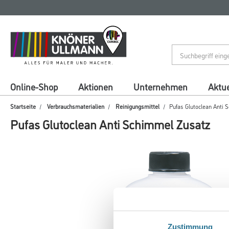
Zum
Zum
Inhalt
Navigationsmenü
springen
springen
Online-Shop
Aktionen
Unternehmen
Aktue
Startseite
Verbrauchsmaterialien
Reinigungsmittel
Pufas Glutoclean Anti
Pufas Glutoclean Anti Schimmel Zusatz
Zustimmung