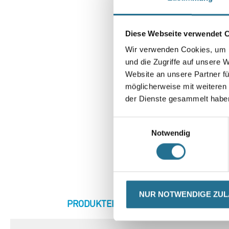
Diese Webseite verwendet 
Wir verwenden Cookies, um I
und die Zugriffe auf unsere 
Website an unsere Partner fü
möglicherweise mit weiteren
der Dienste gesammelt habe
Einwilligungsauswahl
Notwendig
NUR NOTWENDIGE ZU
CURRENT
PRODUKTEIGENSCHAFTEN
ZU
TAB: