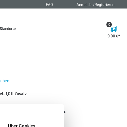
FAQ
Anmelden/Registrieren
0
Standorte
0,00 €
 sehen
- 1,0 lt Zusatz
 Tapetenkleister und Spachtelmassen.
Gebinde
Über Cookies