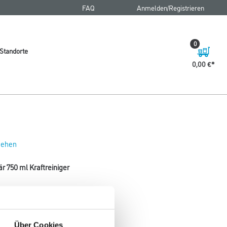
FAQ
Anmelden/Registrieren
0
Standorte
0,00 €
 sehen
r 750 ml Kraftreiniger
Sauberkeit und strahlenden Glanz.
Gebinde
Über Cookies