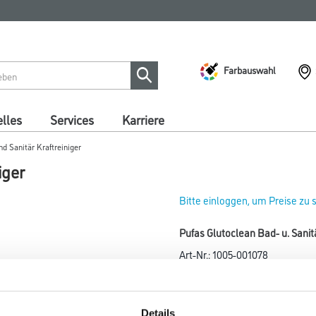
Farbauswahl
lles
Services
Karriere
d Sanitär Kraftreiniger
iger
Bitte einloggen, um Preise zu
Pufas Glutoclean Bad- u. Sanitä
Art-Nr.:
1005-001078
Kraftreiniger für hygienische 
Farbtonbezeichnung
Details