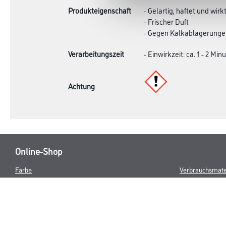
Produkteigenschaft
- Gelartig, haftet und wirk
- Frischer Duft
- Gegen Kalkablagerunge
Verarbeitungszeit
- Einwirkzeit: ca. 1 - 2 Min
Achtung
Online-Shop
Farbe
Verbrauchsmate
WDV-Systeme
Trockenbau
Putze- und Spachtelmassen
Bodenbeläge