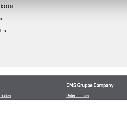
t besser
n
uten
CMS Gruppe Company
rialien
Unternehmen
Aktuelles
Services
Karriere
FAQ