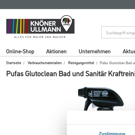
Zum
Zum
Inhalt
Navigationsmenü
springen
springen
Online-Shop
Aktionen
Unternehmen
Aktue
Startseite
Verbrauchsmaterialien
Reinigungsmittel
Pufas Glutoclean Bad un
Pufas Glutoclean Bad und Sanitär Kraftrein
Zustimmung