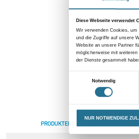
Diese Webseite verwendet 
Wir verwenden Cookies, um I
und die Zugriffe auf unsere 
Website an unsere Partner fü
möglicherweise mit weiteren
der Dienste gesammelt habe
Einwilligungsauswahl
Notwendig
NUR NOTWENDIGE ZU
CURRENT
PRODUKTEIGENSCHAFTEN
ZU
TAB: