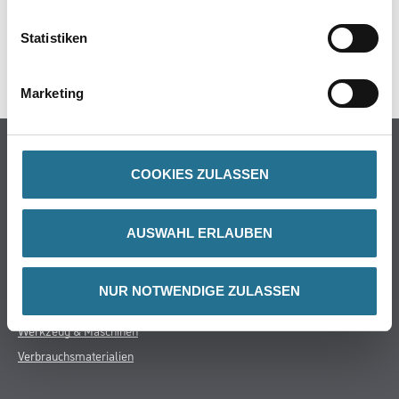
DATENBLÄTTER
Statistiken
SPEZIFIKATIONEN
Marketing
Online-Shop
COOKIES ZULASSEN
Farbe
WDV-Systeme
Trockenbau
AUSWAHL ERLAUBEN
Putze- und Spachtelmassen
Bodenbeläge
NUR NOTWENDIGE ZULASSEN
Wand- & Deckenbeläge
Werkzeug & Maschinen
Verbrauchsmaterialien