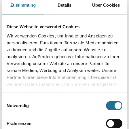
PRODUKTEIGENSCHAFTEN
Zustimmung
Details
Über Cookies
Produkteigenschaft
- Dauerhafter Schutz vor Flecken
Diese Webseite verwendet Cookies
- Auch zur Fugenversiegelung
Wir verwenden Cookies, um Inhalte und Anzeigen zu
Verarbeitungszeit
personalisieren, Funktionen für soziale Medien anbieten
- Einwirkzeit: ca. 1 Stunde
zu können und die Zugriffe auf unsere Website zu
- Trocknungszeit: ca. 3 - 4 Stunden
analysieren. Außerdem geben wir Informationen zu Ihrer
- Volle Wirksamkeit nach: 24 Stunden
Verwendung unserer Website an unsere Partner für
Gefahr
soziale Medien, Werbung und Analysen weiter. Unsere
Partner führen diese Informationen möglicherweise mit
weiteren Daten zusammen, die Sie ihnen bereitgestellt
haben oder die sie im Rahmen Ihrer Nutzung der Dienste
gesammelt haben.
Einwilligungsauswahl
Notwendig
ZUSATZINFOS
GEFAHRENHINWEISE
Präferenzen